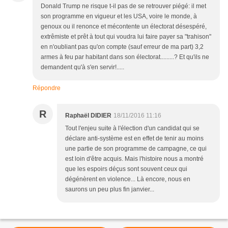
Donald Trump ne risque t-il pas de se retrouver piégé: il met
son programme en vigueur et les USA, voire le monde, à
genoux ou il renonce et mécontente un électorat désespéré,
extrêmiste et prêt à tout qui voudra lui faire payer sa "trahison"
en n'oubliant pas qu'on compte (sauf erreur de ma part) 3,2
armes à feu par habitant dans son électorat.........? Et qu'ils ne
demandent qu'à s'en servir!.....
Répondre
R
Raphaël DIDIER
18/11/2016 11:16
Tout l'enjeu suite à l'élection d'un candidat qui se
déclare anti-système est en effet de tenir au moins
une partie de son programme de campagne, ce qui
est loin d'être acquis. Mais l'histoire nous a montré
que les espoirs déçus sont souvent ceux qui
dégénèrent en violence... Là encore, nous en
saurons un peu plus fin janvier...