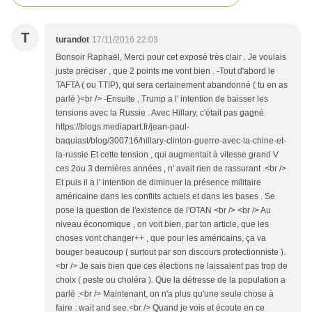
T
turandot
17/11/2016 22:03
Bonsoir Raphaël, Merci pour cet exposé très clair . Je voulais
juste préciser , que 2 points me vont bien . -Tout d'abord le
TAFTA ( ou TTIP), qui sera certainement abandonné ( tu en as
parlé )<br /> -Ensuite , Trump a l' intention de baisser les
tensions avec la Russie . Avec Hillary, c'était pas gagné
https://blogs.mediapart.fr/jean-paul-
baquiast/blog/300716/hillary-clinton-guerre-avec-la-chine-et-
la-russie Et cette tension , qui augmentait à vitesse grand V
ces 2ou 3 dernières années , n' avait rien de rassurant .<br />
Et puis il a l' intention de diminuer la présence militaire
américaine dans les conflits actuels et dans les bases . Se
pose la question de l'existence de l'OTAN <br /> <br /> Au
niveau économique , on voit bien, par ton article, que les
choses vont changer++ , que pour les américains, ça va
bouger beaucoup ( surtout par son discours protectionniste ).
<br /> Je sais bien que ces élections ne laissaient pas trop de
choix ( peste ou choléra ). Que la détresse de la population a
parlé .<br /> Maintenant, on n'a plus qu'une seule chose à
faire : wait and see.<br /> Quand je vois et écoute en ce