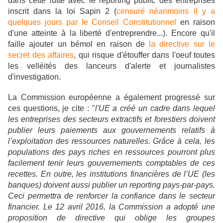
dans cette lutte avec le
reporting public des entreprises
inscrit dans la loi Sapin 2 (
censuré néanmoins il y a
quelques jours par le Conseil Constitutionnel
en raison
d'une atteinte à la liberté d'entreprendre...). Encore qu'il
faille ajouter un bémol en raison de
la directive sur le
secret des affaires
, qui risque d'étouffer dans l'oeuf toutes
les velléités des lanceurs d'alerte et journalistes
d'investigation.
La Commission européenne a également progressé sur
ces questions, je cite : "
l'UE a créé un cadre dans lequel
les entreprises des secteurs extractifs et forestiers doivent
publier leurs paiements aux gouvernements relatifs à
l’exploitation des ressources naturelles. Grâce à cela, les
populations des pays riches en ressources pourront plus
facilement tenir leurs gouvernements comptables de ces
recettes. En outre, les institutions financières de l’UE (les
banques) doivent aussi publier un reporting pays-par-pays.
Ceci permettra de renforcer la confiance dans le secteur
financier. Le 12 avril 2016, la Commission a adopté une
proposition de directive qui oblige les groupes