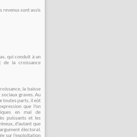
rs revenus sont assis
as, qui conduit à un
t de la croissance
roissance, la baisse
 sociaux graves. Au
toutes parts, il eût
 expression que l'on
tiques en mal de
ès puissants et les
ineux, d'autant que
argument électoral.
ée sur l'exploitation