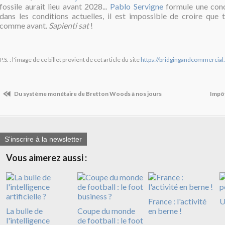
fossile aurait lieu avant 2028...
Pablo Servigne
formule une conc
dans les conditions actuelles, il est impossible de croire que 
comme avant.
Sapienti sat
!
P.S. : l'image de ce billet provient de cet article du site
https://bridgingandcommercial
Du système monétaire de Bretton Woods à nos jours
Impôt
S'inscrire à la newsletter
Vous aimerez aussi :
France : l'activité
U
La bulle de
Coupe du monde
en berne !
l'intelligence
de football : le foot