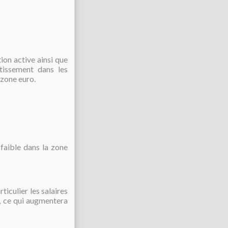
ion active ainsi que
estissement dans les
 zone euro.
faible dans la zone
ticulier les salaires
), ce qui augmentera