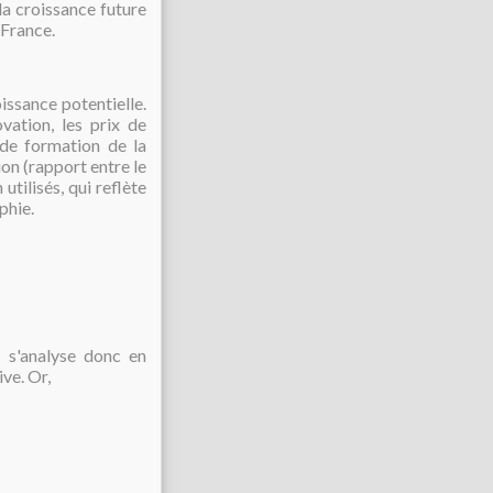
 la croissance future
 France.
issance potentielle.
vation, les prix de
 de formation de la
on (rapport entre le
tilisés, qui reflète
phie.
e s'analyse donc en
ve. Or,