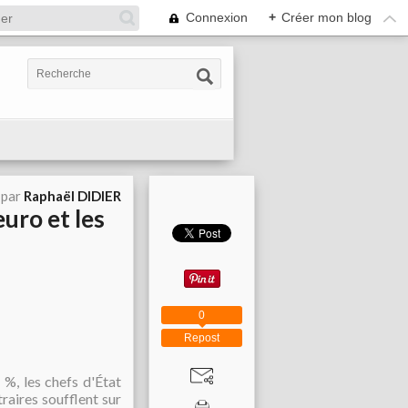
Connexion
+
Créer mon blog
 par
Raphaël DIDIER
euro et les
0
Repost
%, les chefs d'État
aires soufflent sur