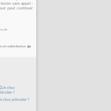
lusion sans appel :
tout peut continuer
.co.uk
s et redistribution
n choc pétrolier ?