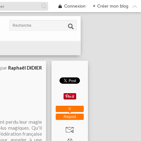
Connexion
+
Créer mon blog
 par
Raphaël DIDIER
0
Repost
ont perdu leur magie
lus magiques. Qu'il
 Fédération française
 pour appeler à une