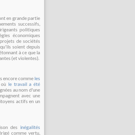
sont en grande partie
nements successifs,
irigeants politiques
ègles économiques
 projets de sociétés
u'ils soient depuis
'étonnant à ce que la
ntes (et violentes).
mois encore comme
les
s où
le travail a été
rognées au nom d'une
ompagnent avec une
toyens actifs en un
aison des
inégalités
 érigé comme vertu,