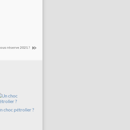
ous réserve 2021 ?
n choc pétrolier ?