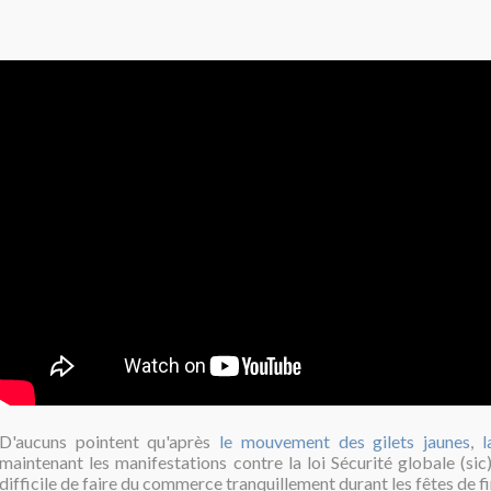
D'aucuns pointent qu'après
le mouvement des gilets jaunes
,
l
maintenant les manifestations contre la loi Sécurité globale (sic)
difficile de faire du commerce tranquillement durant les fêtes de fi