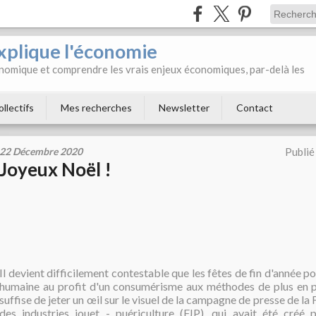
xplique l'économie
onomique et comprendre les vrais enjeux économiques, par-delà les
ollectifs
Mes recherches
Newsletter
Contact
22 Décembre 2020
Publié
Joyeux Noël !
Il devient difficilement contestable que les fêtes de fin d'année p
humaine au profit d'un consumérisme aux méthodes de plus en p
suffise de jeter un œil sur le visuel de la campagne de presse de la
des industries jouet - puériculture (FJP), qui avait été créé