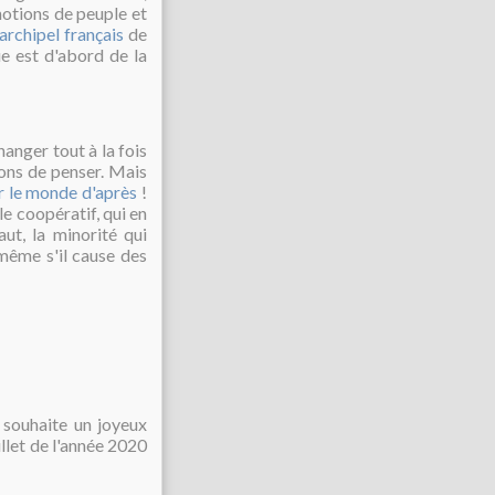
notions de peuple et
’archipel français
de
e est d'abord de la
hanger tout à la fois
ons de penser. Mais
r le monde d'après
!
e coopératif, qui en
aut, la minorité qui
même s'il cause des
s souhaite un joyeux
llet de l'année 2020