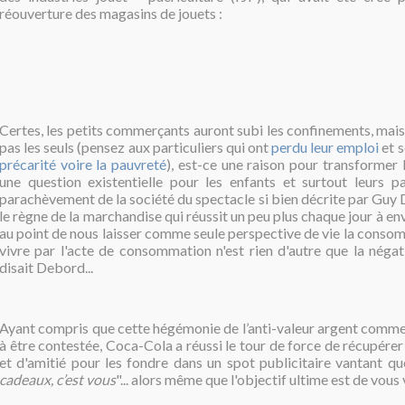
réouverture des magasins de jouets :
Certes, les petits commerçants auront subi les confinements, mais 
pas les seuls (pensez aux particuliers qui ont
perdu leur emploi
et s
précarité voire la pauvreté
), est-ce une raison pour transformer
une question existentielle pour les enfants et surtout leurs pa
parachèvement de la société du spectacle si bien décrite par Guy 
le règne de la marchandise qui réussit un peu plus chaque jour à env
au point de nous laisser comme seule perspective de vie la consomm
vivre par l'acte de consommation n'est rien d'autre que la néga
disait Debord...
Ayant compris que cette hégémonie de l’anti-valeur argent comm
à être contestée, Coca-Cola a réussi le tour de force de récupérer
et d'amitié pour les fondre dans un spot publicitaire vantant qu
cadeaux, c’est vous
"... alors même que l'objectif ultime est de vous