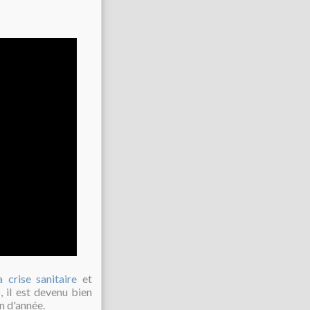
a crise sanitaire
et
, il est devenu bien
n d'année.