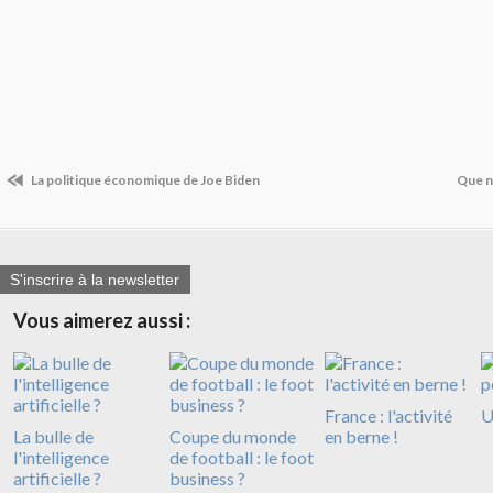
La politique économique de Joe Biden
Que n
S'inscrire à la newsletter
Vous aimerez aussi :
France : l'activité
U
La bulle de
Coupe du monde
en berne !
l'intelligence
de football : le foot
artificielle ?
business ?