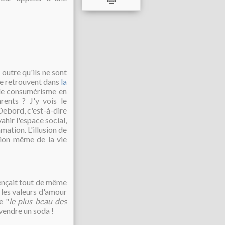
outre qu'ils ne sont
e retrouvent dans
la
 le consumérisme en
rents ? J'y vois le
Debord, c'est-à-dire
ahir l'espace social,
ation. L'illusion de
tion même de la vie
ençait tout de même
 les valeurs d'amour
e "
le plus beau des
 vendre un soda !