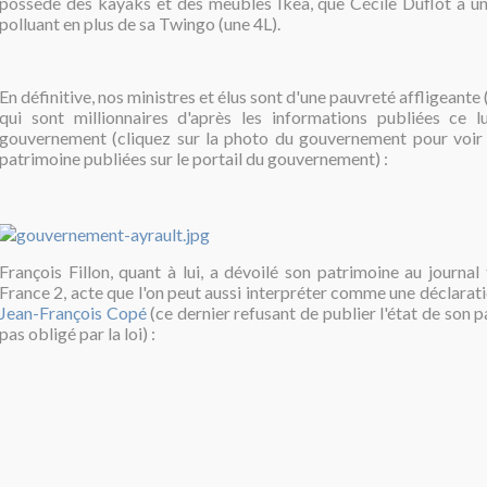
possède des kayaks et des meubles Ikea, que Cécile Duflot a u
polluant en plus de sa Twingo (une 4L).
En définitive, nos ministres et élus sont d'une pauvreté affligeante (s
qui sont millionnaires d'après les informations publiées ce l
gouvernement (cliquez sur la photo du gouvernement pour voir 
patrimoine publiées sur le portail du gouvernement) :
François Fillon, quant à lui, a dévoilé son patrimoine au journal
France 2, acte que l'on peut aussi interpréter comme une déclarat
Jean-François Copé
(ce dernier refusant de publier l'état de son pa
pas obligé par la loi) :