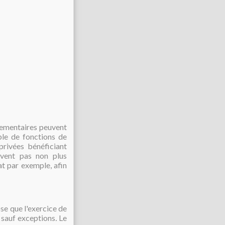
rlementaires peuvent
ble de fonctions de
privées bénéficiant
uvent pas non plus
at par exemple, afin
ose que
l'exercice de
, sauf exceptions
.
Le