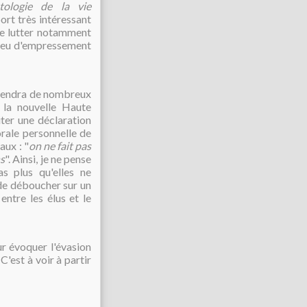
tologie de la vie
ort très intéressant
 de lutter notamment
? Peu d'empressement
dépendra de nombreux
 la nouvelle Haute
iter une déclaration
orale personnelle de
aux : "
on ne fait pas
ns
". Ainsi, je ne pense
s plus qu'elles ne
t de déboucher sur un
entre les élus et le
r évoquer l'évasion
. C'est à voir à partir