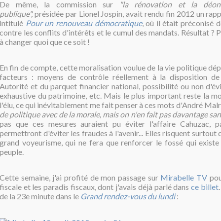
De même, la commission sur
"la rénovation et la déon
publique",
présidée par Lionel Jospin, avait rendu fin 2012 un rapp
intitulé
Pour un renouveau démocratique
, où il était préconisé
contre les conflits d'intérêts et le cumul des mandats. Résultat 
à changer quoi que ce soit !
En fin de compte, cette moralisation voulue de la vie politique 
facteurs : moyens de contrôle réellement à la disposition de
Autorité et du parquet financier national, possibilité ou non d'év
exhaustive du patrimoine, etc. Mais le plus important reste la m
l'élu, ce qui inévitablement me fait penser à ces mots d'André Malr
de politique avec de la morale, mais on n'en fait pas davantage sa
pas que ces mesures auraient pu éviter l'affaire Cahuzac, pa
permettront d'éviter les fraudes à l'avenir... Elles risquent surtou
grand voyeurisme, qui ne fera que renforcer le fossé qui existe 
peuple.
Cette semaine, j'ai profité de mon passage sur
Mirabelle TV
pou
fiscale et les paradis fiscaux, dont j'avais déjà parlé dans
ce billet
de la 23e minute dans le
Grand rendez-vous du lundi
: