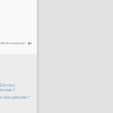
lle être inversée ?
n choc pétrolier ?