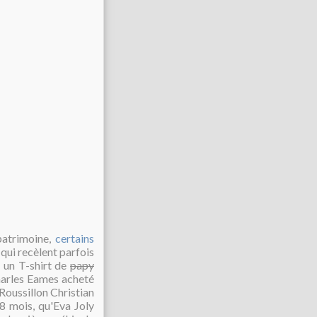
 patrimoine,
certains
qui recèlent parfois
e un T-shirt de
papy
arles Eames acheté
Roussillon Christian
8 mois, qu'Eva Joly