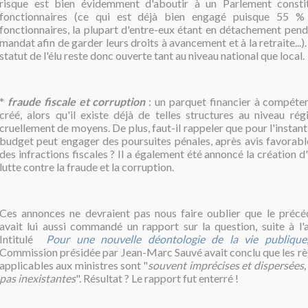
risque est bien évidemment d'aboutir à un Parlement const
fonctionnaires (ce qui est déjà bien engagé puisque
55 % 
fonctionnaires, la plupart d'entre-eux étant
en détachement penda
mandat afin de garder leurs droits à avancement et à la retraite...).
statut de l'élu reste donc ouverte tant au niveau national que local.
*
fraude fiscale et corruption
: un parquet financier à compéten
créé, alors qu'il existe déjà de telles structures au niveau ré
cruellement de moyens. De plus, faut-il rappeler que pour l'instant
budget peut engager des poursuites pénales, après avis favorab
des infractions fiscales ? Il a également été annoncé la création d
lutte contre la fraude et la corruption.
Ces annonces ne devraient pas nous faire oublier que le préc
avait lui aussi commandé un rapport sur la question, suite à l'a
Intitulé
Pour une nouvelle déontologie de la vie publique
Commission présidée par Jean-Marc Sauvé avait conclu que les rè
applicables aux ministres sont "
souvent imprécises et dispersées,
pas inexistantes
". Résultat ? Le rapport fut enterré
!