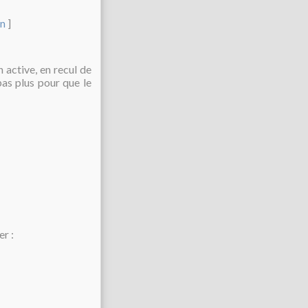
on
]
 active, en recul de
pas plus pour que le
r :