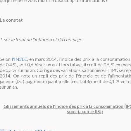
qui je l'espère vous fournira beaucoup d'informations !
Le constat
*
sur le front de l'inflation et du chômage
Selon
l'INSEE
, en mars 2014, l’indice des prix à la consommation
de 0,4 %, soit 0,6 % sur un an. Hors tabac, il croît de 0,5 % en ma
de 0,5 % sur un an. Corrigé des variations saisonnières, l'IPC se re
2014. On note un repli des prix de l'énergie et de l'alimentatio
jacente (ISJ) augmente quant à elle très faiblement de 0,1 % en m
sur un an.
Glissements annuels de l'indice des prix à la consommation (IPC)
sous-jacente (ISJ)