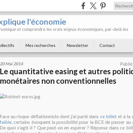
xplique l'économie
onomique et comprendre les vrais enjeux économiques, par-delà les
ollectifs
Mes recherches
Newsletter
Contact
20 Mai 2014
Publié
Le quantitative easing et autres polit
monétaires non conventionnelles
Face au risque déflationniste dont j'ai parlé dans
ce billet
et à la
faible
, certains évoquent la possibilité pour la BCE de passer au
De quoi s'agit-il ? Que peut-on en espérer ? Réponse dans ce bil