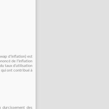
swap d'inflation) est
ononcé de l'inflation
du taux d’utilisation
 qui ont contribué à
du durcissement des