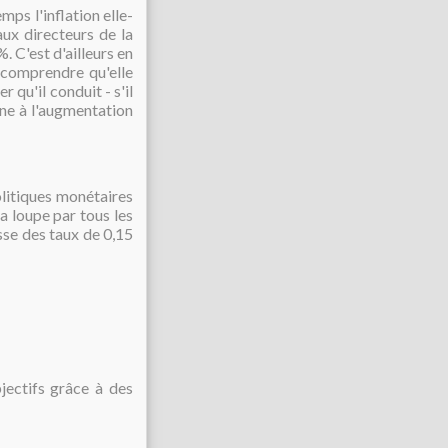
mps l'inflation elle-
aux directeurs de la
. C'est d'ailleurs en
 comprendre qu'elle
ler
qu'il conduit - s'il
ène à l'augmentation
litiques monétaires
la loupe par tous les
se des taux de 0,15
jectifs grâce à des