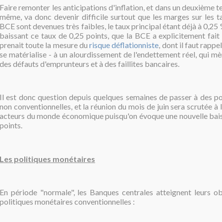
Faire remonter les anticipations d'inflation, et dans un deuxième te
même, va donc devenir difficile surtout que les marges sur les t
BCE sont devenues très faibles, le taux principal étant déjà à 0,25 %
baissant ce taux de 0,25 points, que la BCE a explicitement fait
prenait toute la mesure du
risque déflationniste
, dont il faut rappe
se matérialise - à un alourdissement de l'endettement réel, qui m
des défauts d'emprunteurs et à des faillites bancaires
.
Il est donc question depuis quelques semaines de passer à
des po
non conventionnelles, et la réunion du mois de juin sera scrutée à 
acteurs du monde économique puisqu'on évoque une nouvelle bais
points.
Les politiques monétaires
En période "normale", les Banques centrales atteignent leurs ob
politiques monétaires conventionnelles :