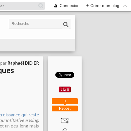
Connexion
+
Créer mon blog
 par
Raphaël DIDIER
iques
0
Repost
croissance qui reste
quantitative easing
.
let un peu long mais