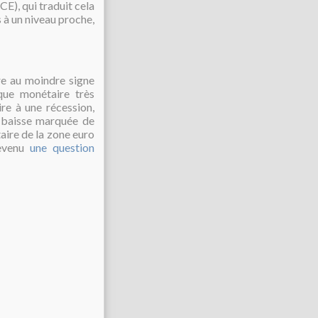
CE), qui traduit cela
s à un niveau proche,
re au moindre signe
que monétaire très
ire à une récession,
a baisse marquée de
taire de la zone euro
devenu
une question