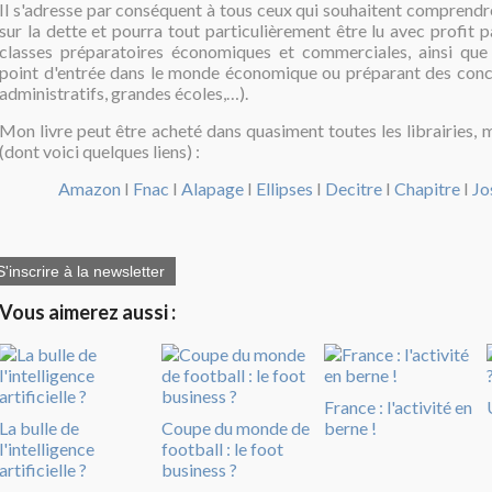
Il s'adresse par conséquent à tous ceux qui souhaitent comprendr
sur la dette et pourra tout particulièrement être lu avec profit p
classes préparatoires économiques et commerciales, ainsi que
point d'entrée dans le monde économique ou préparant des conc
administratifs, grandes écoles,…).
Mon livre peut être acheté dans quasiment toutes les librairies, 
(dont voici quelques liens) :
Amazon
I
Fnac
I
Alapage
I
Ellipses
I
Decitre
I
Chapitre
I
Jo
S'inscrire à la newsletter
Vous aimerez aussi :
France : l'activité en
La bulle de
Coupe du monde de
berne !
l'intelligence
football : le foot
artificielle ?
business ?