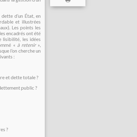
 dette d’un État, en
dable et illustrées
ux). Les points les
des encadrés ont été
isibilité, les idées
énommé «
à retenir
»,
rsque l’on cherche un
ivants :
re et dette totale ?
dettement public ?
es ?