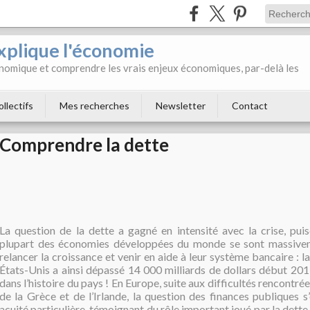
xplique l'économie
onomique et comprendre les vrais enjeux économiques, par-delà les
ollectifs
Mes recherches
Newsletter
Contact
Comprendre la dette
La question de la dette a gagné en intensité avec la crise, puis
plupart des économies développées du monde se sont massive
relancer la croissance et venir en aide à leur système bancaire : l
États-Unis a ainsi dépassé 14 000 milliards de dollars début 201
dans l’histoire du pays ! En Europe, suite aux difficultés rencontr
de la Grèce et de l’Irlande, la question des finances publiques 
acuité particulière, témoignant du rôle important joué par la dette