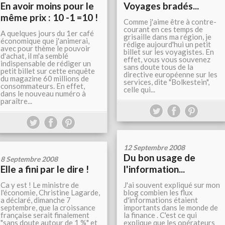
En avoir moins pour le
Voyages bradés...
même prix : 10 -1 =10 !
Comme j'aime être à contre-
courant en ces temps de
A quelques jours du 1er café
grisaille dans ma région, je
économique que j'animerai,
rédige aujourd'hui un petit
avec pour thème le pouvoir
billet sur les voyagistes. En
d'achat, il m'a semblé
effet, vous vous souvenez
indispensable de rédiger un
sans doute tous de la
petit billet sur cette enquête
directive européenne sur les
du magazine 60 millions de
services, dite "Bolkestein",
consommateurs. En effet,
celle qui...
dans le nouveau numéro à
paraître...
12 Septembre 2008
Du bon usage de
8 Septembre 2008
Elle a fini par le dire !
l'information...
Ca y est ! Le ministre de
J'ai souvent expliqué sur mon
l'économie, Christine Lagarde,
blog combien les flux
a déclaré, dimanche 7
d'informations étaient
septembre, que la croissance
importants dans le monde de
française serait finalement
la finance . C'est ce qui
"sans doute autour de 1 %" et
explique que les opérateurs