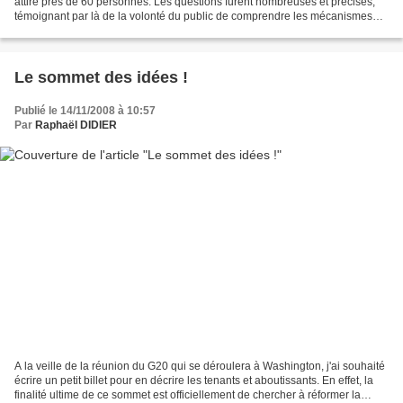
attiré près de 60 personnes. Les questions furent nombreuses et précises,
témoignant par là de la volonté du public de comprendre les mécanismes
qui sont à l'oeuvre dans cette crise....
Le sommet des idées !
Publié le 14/11/2008 à 10:57
Par
Raphaël DIDIER
A la veille de la réunion du G20 qui se déroulera à Washington, j'ai souhaité
écrire un petit billet pour en décrire les tenants et aboutissants. En effet, la
finalité ultime de ce sommet est officiellement de chercher à réformer la