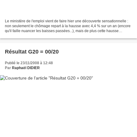
Le ministère de l'emploi vient de faire hier une découverte sensationnelle :
non seulement le chômage repart à la hausse avec 4,4 % sur un an (encore
qu'il faille nuancer les baisses passées...), mais de plus cette hausse
pourrait se poursuivre durant...
Résultat G20 = 00/20
Publié le 23/11/2008 à 12:48
Par
Raphaël DIDIER