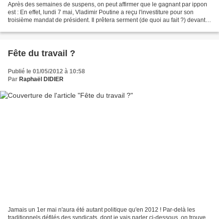
Après des semaines de suspens, on peut affirmer que le gagnant par ippon
est : En effet, lundi 7 mai, Vladimir Poutine a reçu l'investiture pour son
troisième mandat de président. Il prêtera serment (de quoi au fait ?) devant
les ministres, les parlementaires,...
Fête du travail ?
Publié le 01/05/2012 à 10:58
Par
Raphaël DIDIER
Jamais un 1er mai n'aura été autant politique qu'en 2012 ! Par-delà les
traditionnels défilés des syndicats, dont je vais parler ci-dessous, on trouve