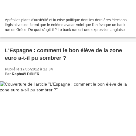
Après les plans d'austérité et la crise politique dont les dernières élections
législatives ne furent que le énième avatar, voici que l'on évoque un bank
run en Grèce. De quoi s'agit-il ? Le bank run est une expression anglaise qui
signifie ruée ou panique...
L'Espagne : comment le bon élève de la zone
euro a-t-il pu sombrer ?
Publié le 17/05/2012 à 12:34
Par
Raphaël DIDIER