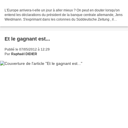
L'Europe arrivera-t-elle un jour à aller mieux ? On peut en douter lorsqu'on
entend les déclarations du président de la banque centrale allemande, Jens
Weidmann. S'exprimant dans les colonnes du Süddeutsche Zeitung , il
confirme sa vision idéologique...
Et le gagnant est...
Publié le 07/05/2012 à 12:29
Par
Raphaël DIDIER