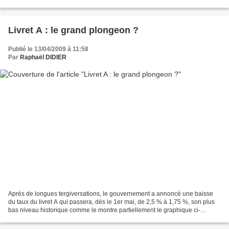
que la situation se dégradait...
Livret A : le grand plongeon ?
Publié le 13/04/2009 à 11:58
Par
Raphaël DIDIER
Après de longues tergiversations, le gouvernement a annoncé une baisse
du taux du livret A qui passera, dès le 1er mai, de 2,5 % à 1,75 %, son plus
bas niveau historique comme le montre partiellement le graphique ci-
dessous : [Cliquer sur le graphique...