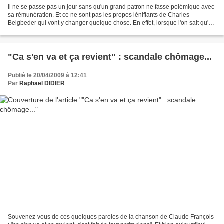
Il ne se passe pas un jour sans qu'un grand patron ne fasse polémique avec
sa rémunération. Et ce ne sont pas les propos lénifiants de Charles
Beigbeder qui vont y changer quelque chose. En effet, lorsque l'on sait qu'en
2006 (enquête INSEE), la moitié...
"Ca s'en va et ça revient" : scandale chômage...
Publié le 20/04/2009 à 12:41
Par
Raphaël DIDIER
Souvenez-vous de ces quelques paroles de la chanson de Claude François