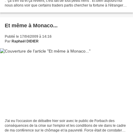
: "ça s'en va et ça revient, c'est fait de tout petits riens". Et bien aujourd'hui
nous allons voir que certains traders partis chercher la fortune à l'étranger
reviennent avec un...
Et même à Monaco...
Publié le 17/04/2009 à 14:16
Par
Raphaël DIDIER
J'ai eu l'occasion de débattre hier soir avec le public de Forbach des
conséquences de la crise sur l'emploi et les conditions de vie dans le cadre
de ma conférence sur le chômage et la pauvreté. Force était de constater