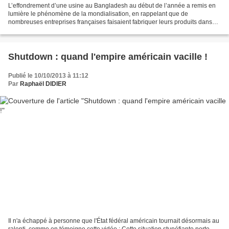
L’effondrement d’une usine au Bangladesh au début de l’année a remis en
lumière le phénomène de la mondialisation, en rappelant que de
nombreuses entreprises françaises faisaient fabriquer leurs produits dans
des pays à bas coûts, parfois en délocalisant...
Shutdown : quand l'empire américain vacille !
Publié le 10/10/2013 à 11:12
Par
Raphaël DIDIER
Il n'a échappé à personne que l'État fédéral américain tournait désormais au
ralenti, comme en témoigne cette vidéo : Cette situation stupéfiante porte