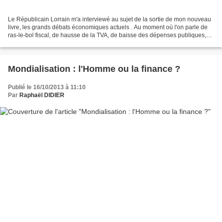
Le Républicain Lorrain m'a interviewé au sujet de la sortie de mon nouveau
livre, les grands débats économiques actuels . Au moment où l'on parle de
ras-le-bol fiscal, de hausse de la TVA, de baisse des dépenses publiques,
de contrôle des loyers, de crise...
Mondialisation : l'Homme ou la finance ?
Publié le 16/10/2013 à 11:10
Par
Raphaël DIDIER