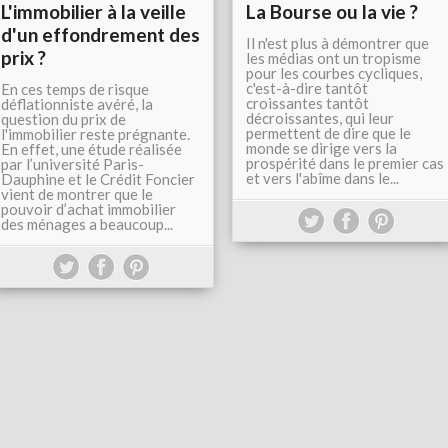
L'immobilier à la veille
La Bourse ou la vie ?
d'un effondrement des
Il n'est plus à démontrer que
prix ?
les médias ont un tropisme
pour les courbes cycliques,
c'est-à-dire tantôt
En ces temps de risque
croissantes tantôt
déflationniste avéré, la
décroissantes, qui leur
question du prix de
permettent de dire que le
l'immobilier reste prégnante.
monde se dirige vers la
En effet, une étude réalisée
prospérité dans le premier cas
par l’université Paris-
et vers l'abîme dans le...
Dauphine et le Crédit Foncier
vient de montrer que le
pouvoir d’achat immobilier
des ménages a beaucoup...