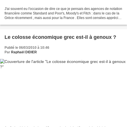
J'ai souvent eu l'occasion de dire ce que je pensais des agences de notation
financière comme Standard and Poor's, Moody's et Fitch : dans le cas de la
Grèce récemment , mais aussi pour la France . Elles sont censées apprécier
le risque de solvabilité...
Le colosse économique grec est-il à genoux ?
Publié le 06/03/2010 à 10:46
Par
Raphaël DIDIER