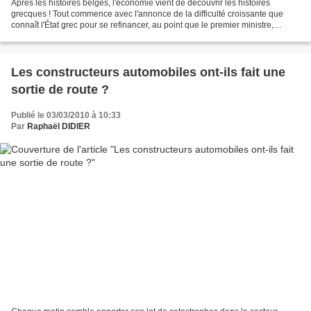
Après les histoires belges, l'économie vient de découvrir les histoires
grecques ! Tout commence avec l'annonce de la difficulté croissante que
connaît l'État grec pour se refinancer, au point que le premier ministre,
Georges Papandréou, en est venu à...
Les constructeurs automobiles ont-ils fait une
sortie de route ?
Publié le 03/03/2010 à 10:33
Par
Raphaël DIDIER