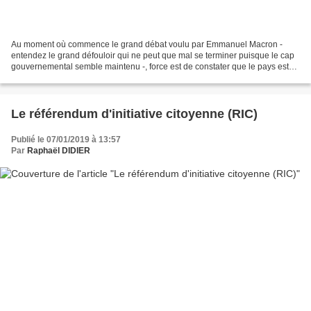
Au moment où commence le grand débat voulu par Emmanuel Macron -
entendez le grand défouloir qui ne peut que mal se terminer puisque le cap
gouvernemental semble maintenu -, force est de constater que le pays est
plus divisé que jamais. J'ai écrit beaucoup...
Le référendum d'initiative citoyenne (RIC)
Publié le 07/01/2019 à 13:57
Par
Raphaël DIDIER