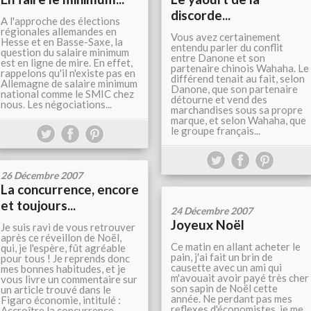
discorde...
A l'approche des élections
régionales allemandes en
Vous avez certainement
Hesse et en Basse-Saxe, la
entendu parler du conflit
question du salaire minimum
entre Danone et son
est en ligne de mire. En effet,
partenaire chinois Wahaha. Le
rappelons qu'il n'existe pas en
différend tenait au fait, selon
Allemagne de salaire minimum
Danone, que son partenaire
national comme le SMIC chez
détourne et vend des
nous. Les négociations...
marchandises sous sa propre
marque, et selon Wahaha, que
le groupe français...
26 Décembre 2007
La concurrence, encore
et toujours...
24 Décembre 2007
Joyeux Noël
Je suis ravi de vous retrouver
après ce réveillon de Noël,
Ce matin en allant acheter le
qui, je l'espère, fût agréable
pain, j'ai fait un brin de
pour tous ! Je reprends donc
causette avec un ami qui
mes bonnes habitudes, et je
m'avouait avoir payé très cher
vous livre un commentaire sur
son sapin de Noël cette
un article trouvé dans le
année. Ne perdant pas mes
Figaro économie, intitulé :
reflexes d'économistes, je me
Accroître la concurrence...