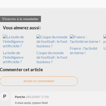
S'inscrire à la newsletter
Vous aimerez aussi :
France : l'activité
U
La bulle de
Coupe du monde
en berne !
l'intelligence
de football : le foot
artificielle ?
business ?
Commenter cet article
Ajouter un commentaire
P
Pancho
28/12/2007 17:04
A vous aussi, joyeux Noel