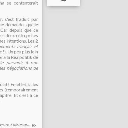
ha se contenterait
r, s'est traduit par
 se demander quelle
! Car depuis que ce
les deux entreprises
s intentions. Les 2
nements français et
c !). Un peu plus loin
 à la Realpolitik de
de parvenir à une
des négociations de
al ! En effet, si les
res (temporairement
apitre. Et c'est à ce
.
 faire le minimum...