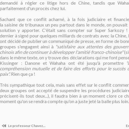
demandé à régler ce litige hors de Chine, tandis que Waha
parfaitement d'un procès chez lui.
Sachant que ce conflit acharné, à la fois judiciaire et financie
la saisine de tribunaux un peu partout dans le monde, on pouvait
solution y apporter. C'était sans compter sur Super Sarkozy 
dernier à signé pour quelques milliards de contrats avec la Chine, 
ont décidé de publier un communiqué de presse, en forme de bonne
groupes s'engagent ainsi à
"satisfaire aux attentes des gouver
chinois afin de continuer à développer l'amitié franco-chinoise"
(si
dans le même texte, on y trouve des déclarations qui me font penser
Kissinger : Danone et Wahaha ont été jusqu'à promettre
"
compréhension mutuelle et de faire des efforts pour le succès 
paix".
Rien que ça !
Très sympathique tout cela, mais sans effet sur le conflit commerci
deux groupes ont accepté de suspendre les procédures judiciai
précisent-ils tout deux...), il faudra bien à un moment clore ce ch
moment qu'on se rendra compte qu'on a juste jeté la balle plus loin..
Le professeur Chavez...
En