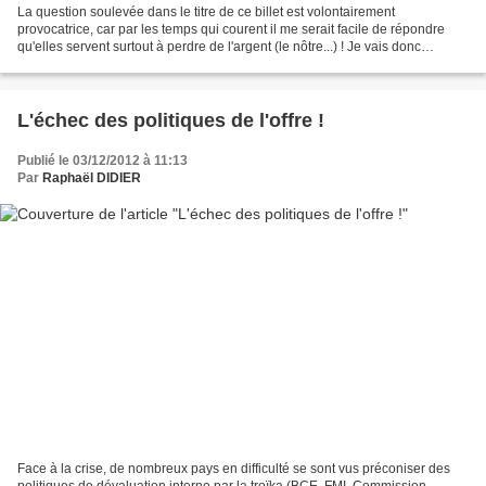
La question soulevée dans le titre de ce billet est volontairement
provocatrice, car par les temps qui courent il me serait facile de répondre
qu'elles servent surtout à perdre de l'argent (le nôtre...) ! Je vais donc
chercher à donner quelques idées...
L'échec des politiques de l'offre !
Publié le 03/12/2012 à 11:13
Par
Raphaël DIDIER
Face à la crise, de nombreux pays en difficulté se sont vus préconiser des
politiques de dévaluation interne par la troïka (BCE, FMI, Commission