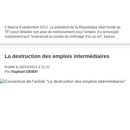
C'était le 9 septembre 2012. Le président de la République était l'invité de
TF1 pour détailler son plan de redressement pour l'emploi. Il y annonçait
notamment qu'il "inverserait la courbe du chômage d'ici un an", tout en
tenant un discours basé quasi...
La destruction des emplois intermédiaires
Publié le 20/10/2015 à 11:11
Par
Raphaël DIDIER