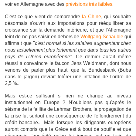
voir en Allemagne avec des
prévisions très faibles
.
C'est ce que vient de comprendre
la Chine
, qui souhaite
désormais s'ouvrir aux importations pour rééquilibrer sa
croissance sur la demande intérieure, et que l'Allemagne
feint de ne pas saisir en dehors de
Wolfgang Schäuble
qui
affirmait que "
c'est normal si les salaires augmentent chez
nous actuellement plus fortement que dans tous les autres
pays de l'Union européenne".
Ce dernier aurait même
réussi à convaincre le faucon Jens Weidmann, dont nous
venons de parler plus haut, que la Bundesbank (Buba
dans le jargon) devrait tolérer une inflation de l'ordre de
2,5 %...
Mais est-ce suffisant si rien ne change au niveau
institutionnel en Europe ? N'oublions pas qu'après le
séisme de la faillite de Lehman Brothers, la propagation de
la crise fut surtout une conséquence de l'effondrement du
crédit bancaire... Mais lorsque les dirigeants européens
auront compris que la Grèce est à bout de souffle et que
désormais l'austérité qu'on lui impose est en train de