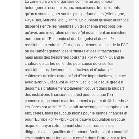
La zone euro a été organisée comme un agglomérat
hétérogène d'économies aux mécanismes très différents
qu'on a voulu aligner sur les plus performantes (Allemagne,
Pays-Bas, Autriche, etc...).<br /> En oubliant qu'avec autant de
disparités entre les membres un tel schéma n'est possible
qu'avec une intégration politique (et notamment un ministère
européen de l'Economie et des budgets) et des<br />
redistribution entre les Etats, pas seulement au titre de la PAC
ou de l'aménagement des territoires et des infrastructures
mais aussi des trésoreries courantes.<br /> <br /> Quand le
château de cartes s'effondre pour cause de crise, les
redistributions deviennent impératives et d'autant plus
coûteuses qu'elles risquent fort d'être improductives, comme
avec la<br /> Grèce.<br /> <br /> Ceci dit, le risque grec est
désormais pratiquement totalement couvert dans la plupart
des institutions financières et c'est pour celà que l'on
comence doucement mais fermement à parler de lâcher<br />
les Grecs.<br /> <br /> Ce serait un scénario catastrophe pour
eux, certes, mais beaucoup moins pour le monde financier et
pour l'Europe.<br /> <br /> Cette pauvre population grecque
risque de payer extrêmement cher les erreurs de ses
dirigeants, la magouilles de Lehmann Brothers qui a maquillé
les comptes grecs lors de leur entrée dans l'euro et<br /> les