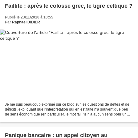
Faillite : après le colosse grec, le tigre celtique ?
Publié le 23/11/2010 à 10:55
Par
Raphaël DIDIER
Je me suis beaucoup exprimé sur ce blog sur les questions de dettes et de
déficits, expliquant que l'interprétation qui en est faite n'a souvent que peu
de sens économique (en particulier, le mot faillite n'a aucun sens pour un
État !). J'avais en outre...
Panique bancaire : un appel citoyen au