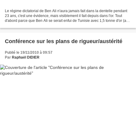
Le régime dictatorial de Ben Ali n'aura jamais fait dans la dentelle pendant
23 ans, c'est une évidence, mais visiblement il fait depuis dans l'or. Tout
d'abord parce que Ben Ali se serait enfui de Tunisie avec 1,5 tonne d'or (au
cours actuel de l'once,...
Conférence sur les plans de rigueur/austérité
Publié le 19/11/2010 à 09:57
Par
Raphaël DIDIER