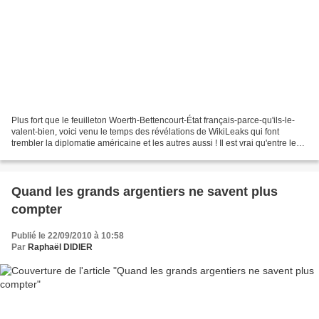
Plus fort que le feuilleton Woerth-Bettencourt-État français-parce-qu'ils-le-
valent-bien, voici venu le temps des révélations de WikiLeaks qui font
trembler la diplomatie américaine et les autres aussi ! Il est vrai qu'entre les
rapports militaires sur...
Quand les grands argentiers ne savent plus
compter
Publié le 22/09/2010 à 10:58
Par
Raphaël DIDIER