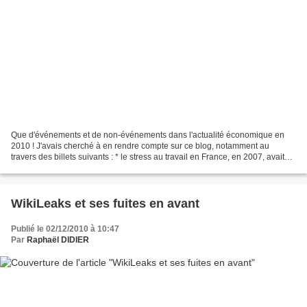
Que d'événements et de non-événements dans l'actualité économique en
2010 ! J'avais cherché à en rendre compte sur ce blog, notamment au
travers des billets suivants : * le stress au travail en France, en 2007, avait
été chiffré par l'INRS entre 1,9 et...
WikiLeaks et ses fuites en avant
Publié le 02/12/2010 à 10:47
Par
Raphaël DIDIER