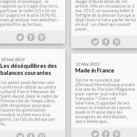
saignée économique . Je
image d'illustration de cet
rappelle qu'il s'agit d'un livre,
article. Mis en circulation le 2
petit par la taille (15x10 cm,
mai 2013, ce nouveau billet à
67 pages) et le prix (4,90 €),
l'effigie de la déesse Europe a
mais grand par son ambition :
déjà réussi à faire parler de lui
permettre au lecteur...
en mal : un client qui voulait
payer...
18 Mai 2013
12 Mai 2013
Les déséquilibres des
Made in France
balances courantes
Qui ne se souvient pas
J'ai animé jeudi dernier une
d'Arnaud Montebourg posant
conférence-débat au centre
à la une du Parisien Magazine
culturel Pierre Messmer de
pour vanter la production
Saint-Avold, dans le cadre de
française ? Dans cet
l'Université du Temps Libre.
interview, il appelait de ses
Afin d'expliquer pourquoi
voeux la création de rayons
l'austérité généralisée
made in France dans les
conduit la zone euro à sa
enseignes de distribution,
perte, j'ai fait un détour par
alors même que...
la...