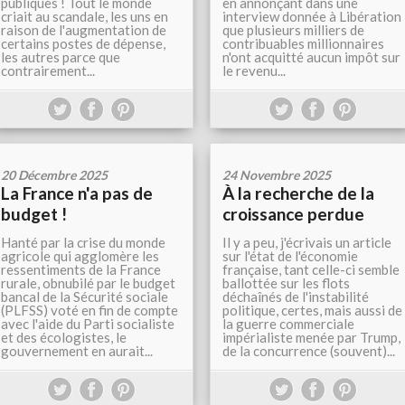
publiques ! Tout le monde
en annonçant dans une
criait au scandale, les uns en
interview donnée à Libération
raison de l'augmentation de
que plusieurs milliers de
certains postes de dépense,
contribuables millionnaires
les autres parce que
n'ont acquitté aucun impôt sur
contrairement...
le revenu...
20 Décembre 2025
24 Novembre 2025
La France n'a pas de
À la recherche de la
budget !
croissance perdue
Hanté par la crise du monde
Il y a peu, j'écrivais un article
agricole qui agglomère les
sur l'état de l'économie
ressentiments de la France
française, tant celle-ci semble
rurale, obnubilé par le budget
ballottée sur les flots
bancal de la Sécurité sociale
déchaînés de l'instabilité
(PLFSS) voté en fin de compte
politique, certes, mais aussi de
avec l'aide du Parti socialiste
la guerre commerciale
et des écologistes, le
impérialiste menée par Trump,
gouvernement en aurait...
de la concurrence (souvent)...