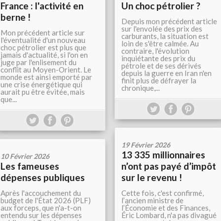
France : l'activité en
Un choc pétrolier ?
berne !
Depuis mon précédent article
sur l'envolée des prix des
Mon précédent article sur
carburants, la situation est
l'éventualité d'un nouveau
loin de s'être calmée. Au
choc pétrolier est plus que
contraire, l'évolution
jamais d'actualité, si l'on en
inquiétante des prix du
juge par l'enlisement du
pétrole et de ses dérivés
conflit au Moyen-Orient. Le
depuis la guerre en Iran n'en
monde est ainsi emporté par
finit plus de défrayer la
une crise énergétique qui
chronique,...
aurait pu être évitée, mais
que...
19 Février 2026
13 335 millionnaires
10 Février 2026
Les fameuses
n’ont pas payé d’impôt
dépenses publiques
sur le revenu !
Après l'accouchement du
Cette fois, c'est confirmé,
budget de l'État 2026 (PLF)
l’ancien ministre de
aux forceps, que n'a-t-on
l’Économie et des Finances,
entendu sur les dépenses
Éric Lombard, n'a pas divagué