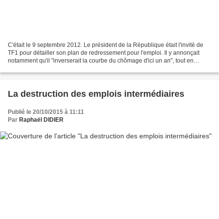
C'était le 9 septembre 2012. Le président de la République était l'invité de
TF1 pour détailler son plan de redressement pour l'emploi. Il y annonçait
notamment qu'il "inverserait la courbe du chômage d'ici un an", tout en
tenant un discours basé quasi...
La destruction des emplois intermédiaires
Publié le 20/10/2015 à 11:11
Par
Raphaël DIDIER