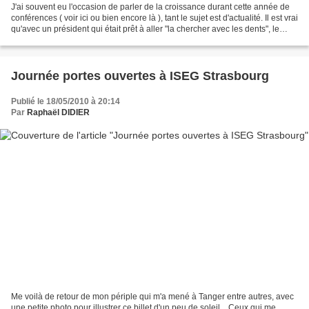
J'ai souvent eu l'occasion de parler de la croissance durant cette année de
conférences ( voir ici ou bien encore là ), tant le sujet est d'actualité. Il est vrai
qu'avec un président qui était prêt à aller "la chercher avec les dents", le
sujet avait...
Journée portes ouvertes à ISEG Strasbourg
Publié le 18/05/2010 à 20:14
Par
Raphaël DIDIER
Me voilà de retour de mon périple qui m'a mené à Tanger entre autres, avec
une petite photo pour illustrer ce billet d'un peu de soleil... Ceux qui me