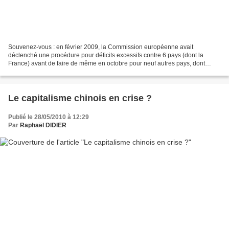
Souvenez-vous : en février 2009, la Commission européenne avait
déclenché une procédure pour déficits excessifs contre 6 pays (dont la
France) avant de faire de même en octobre pour neuf autres pays, dont
l'Allemagne et l'Italie, portant à vingt le nombre...
Le capitalisme chinois en crise ?
Publié le 28/05/2010 à 12:29
Par
Raphaël DIDIER