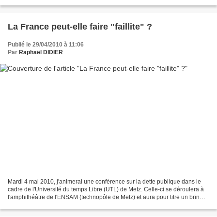
faire de la France le pays d’Europe...
La France peut-elle faire "faillite" ?
Publié le 29/04/2010 à 11:06
Par
Raphaël DIDIER
Mardi 4 mai 2010, j'animerai une conférence sur la dette publique dans le
cadre de l'Université du temps Libre (UTL) de Metz. Celle-ci se déroulera à
l'amphithéâtre de l'ENSAM (technopôle de Metz) et aura pour titre un brin
provocateur : la France peut-elle...