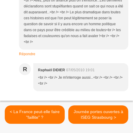
<br /> Allez, plus on avance plus on s'enfonce...Les dernières
déclarations sont stupéfiantes quand on sait ce qui nous a été
dit auparavant...<br /> <br /> Le plus dramatique dans toutes
ces histoires est que l'on peut légitimement se poser la
question de savoir si il y aura encore un homme politique
dans ce pays pour être crédible au milieu de toutes<br /> les
fadaises et couleuvres qu'on nous a fait avaler !<br /> <br />
<br />
Répondre
R
Raphaël DIDIER
07/05/2010 19:01
<br /> <br /> Je m'interroge aussi...<br /> <br /> <br />
<br />
< La France peut-elle faire
Journée portes ouvertes à
"faillite" ?
ISEG Strasbourg >