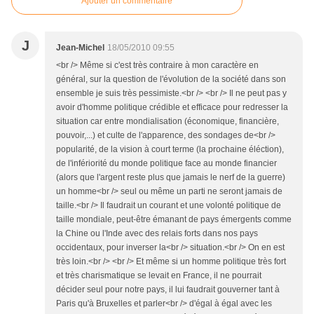
Ajouter un commentaire
J
Jean-Michel
18/05/2010 09:55
<br /> Même si c'est très contraire à mon caractère en
général, sur la question de l'évolution de la société dans son
ensemble je suis très pessimiste.<br /> <br /> Il ne peut pas y
avoir d'homme politique crédible et efficace pour redresser la
situation car entre mondialisation (économique, financière,
pouvoir,...) et culte de l'apparence, des sondages de<br />
popularité, de la vision à court terme (la prochaine éléction),
de l'infériorité du monde politique face au monde financier
(alors que l'argent reste plus que jamais le nerf de la guerre)
un homme<br /> seul ou même un parti ne seront jamais de
taille.<br /> Il faudrait un courant et une volonté politique de
taille mondiale, peut-être émanant de pays émergents comme
la Chine ou l'Inde avec des relais forts dans nos pays
occidentaux, pour inverser la<br /> situation.<br /> On en est
très loin.<br /> <br /> Et même si un homme politique très fort
et très charismatique se levait en France, il ne pourrait
décider seul pour notre pays, il lui faudrait gouverner tant à
Paris qu'à Bruxelles et parler<br /> d'égal à égal avec les