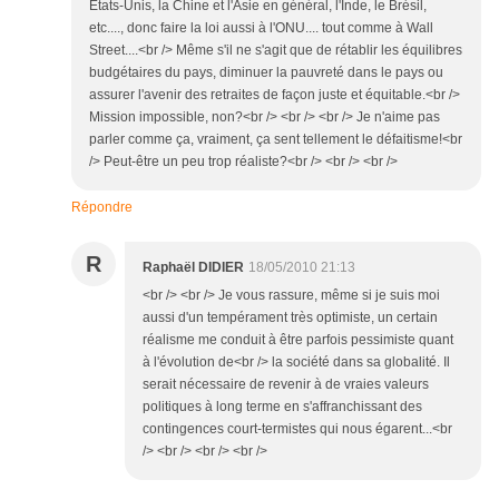
Etats-Unis, la Chine et l'Asie en général, l'Inde, le Brésil,
etc...., donc faire la loi aussi à l'ONU.... tout comme à Wall
Street....<br /> Même s'il ne s'agit que de rétablir les équilibres
budgétaires du pays, diminuer la pauvreté dans le pays ou
assurer l'avenir des retraites de façon juste et équitable.<br />
Mission impossible, non?<br /> <br /> <br /> Je n'aime pas
parler comme ça, vraiment, ça sent tellement le défaitisme!<br
/> Peut-être un peu trop réaliste?<br /> <br /> <br />
Répondre
R
Raphaël DIDIER
18/05/2010 21:13
<br /> <br /> Je vous rassure, même si je suis moi
aussi d'un tempérament très optimiste, un certain
réalisme me conduit à être parfois pessimiste quant
à l'évolution de<br /> la société dans sa globalité. Il
serait nécessaire de revenir à de vraies valeurs
politiques à long terme en s'affranchissant des
contingences court-termistes qui nous égarent...<br
/> <br /> <br /> <br />