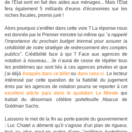
de l'État sont en fait des aides aux ménages... Mais l'État
fera également 5 milliards d'euros d'économies sur les
niches fiscales, promis juré !
Alors pourquoi s'entêter dans cette voie ? La réponse nous
est donnée par le Premier ministre lui-même qui
"a rappelé
l'importance du prochain budget triennal pour assurer la
crédibilité de notre stratégie de redressement des comptes
publics"
. Crédibilité face à qui ? Face aux agences de
notation à nouveau... Je n'aurai de cesse de répéter tous
les problèmes qui sont liés à ces agences privées et que
j'ai déjà
évoqués dans ce billet
ou
dans celui-ci.
Le lecteur
intéressé par cette question de la fiabilité du jugement
émis par les agences de notation pourra se reporter à cet
excellent article paru dans le quotidien Le Monde
qui
traitait du désormais célèbre portefeuille Abacus de
Goldman Sachs.
Laissons le mot de la fin au porte-parole du gouvernement
: Luc Chatel a démenti qu'il s'agisse d'un plan de rigueur,
tout au plus peut-on parler d'une "
politique budgétaire