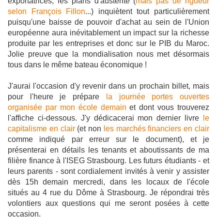
exportatrices, les plans d'austérité (
mais pas de rigueur
selon François Fillon
...) inquiètent tout particulièrement
puisqu'une baisse de pouvoir d'achat au sein de l'Union
européenne aura inévitablement un impact sur la richesse
produite par les entreprises et donc sur le PIB du Maroc.
Jolie preuve que la mondialisation nous met désormais
tous dans le même bateau économique !
J'aurai l'occasion d'y revenir dans un prochain billet, mais
pour l'heure je prépare
la journée portes ouvertes
organisée par mon école demain
et dont vous trouverez
l'affiche ci-dessous. J'y dédicacerai mon dernier livre
le
capitalisme en clair
(et non
les marchés financiers en clair
comme indiqué par erreur sur le document), et je
présenterai en détails les tenants et aboutissants de ma
filière finance à l'ISEG Strasbourg. Les futurs étudiants - et
leurs parents - sont cordialement invités à venir y assister
dès 15h demain mercredi, dans les locaux de l'école
situés au 4 rue du Dôme à Strasbourg. Je répondrai très
volontiers aux questions qui me seront posées à cette
occasion.