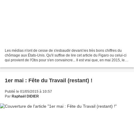
Les médias n'ont de cesse de s'esbaudir devant les très bons chiffres du
chômage aux États-Unis. Qu'il suffise de lire cet article du Figaro ou celui-ci
qui provient de l'Obs pour s'en convaincre... Il est vrai que, en mai 2015, le
taux de chômage est...
1er mai : Fête du Travail (restant) !
Publié le 01/05/2015 à 10:57
Par
Raphaël DIDIER