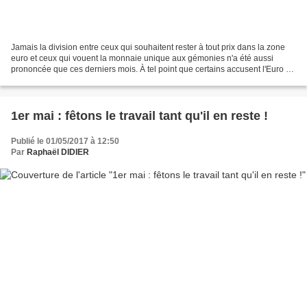
Jamais la division entre ceux qui souhaitent rester à tout prix dans la zone
euro et ceux qui vouent la monnaie unique aux gémonies n'a été aussi
prononcée que ces derniers mois. À tel point que certains accusent l'Euro de
tous les maux, ce qui me semble...
1er mai : fêtons le travail tant qu'il en reste !
Publié le 01/05/2017 à 12:50
Par
Raphaël DIDIER