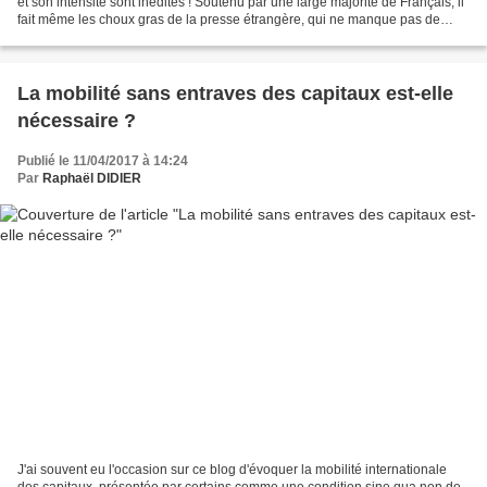
et son intensité sont inédites ! Soutenu par une large majorité de Français, il
fait même les choux gras de la presse étrangère, qui ne manque pas de
rappeler avec justesse la...
La mobilité sans entraves des capitaux est-elle
nécessaire ?
Publié le 11/04/2017 à 14:24
Par
Raphaël DIDIER
J'ai souvent eu l'occasion sur ce blog d'évoquer la mobilité internationale
des capitaux, présentée par certains comme une condition sine qua non de