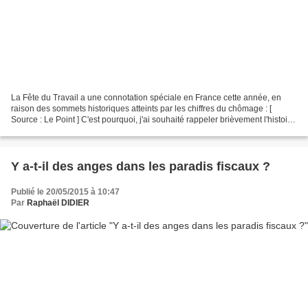
La Fête du Travail a une connotation spéciale en France cette année, en
raison des sommets historiques atteints par les chiffres du chômage : [
Source : Le Point ] C'est pourquoi, j'ai souhaité rappeler brièvement l'histoire
de cette journée du 1er mai...
Y a-t-il des anges dans les paradis fiscaux ?
Publié le 20/05/2015 à 10:47
Par
Raphaël DIDIER