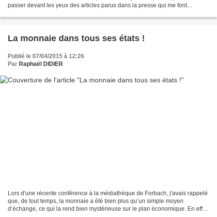
passer devant les yeux des articles parus dans la presse qui me font
tressaillir, ou plus exactement m'horripilent......
La monnaie dans tous ses états !
Publié le 07/04/2015 à 12:26
Par
Raphaël DIDIER
Lors d'une récente conférence à la médiathèque de Forbach, j'avais rappelé
que, de tout temps, la monnaie a été bien plus qu’un simple moyen
d’échange, ce qui la rend bien mystérieuse sur le plan économique. En effet,
à notre époque où la monnaie n’a...