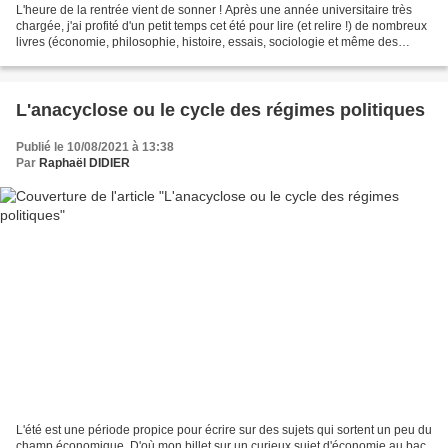
L'heure de la rentrée vient de sonner ! Après une année universitaire très
chargée, j'ai profité d'un petit temps cet été pour lire (et relire !) de nombreux
livres (économie, philosophie, histoire, essais, sociologie et même des
romans). Une véritable...
L'anacyclose ou le cycle des régimes politiques
Publié le 10/08/2021 à 13:38
Par
Raphaël DIDIER
L'été est une période propice pour écrire sur des sujets qui sortent un peu du
champ économique. D'où mon billet sur un curieux sujet d'économie au bac