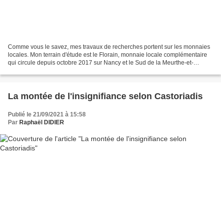
Comme vous le savez, mes travaux de recherches portent sur les monnaies
locales. Mon terrain d'étude est le Florain, monnaie locale complémentaire
qui circule depuis octobre 2017 sur Nancy et le Sud de la Meurthe-et-
Moselle. Celle-ci a fait l'objet d'un...
La montée de l'insignifiance selon Castoriadis
Publié le 21/09/2021 à 15:58
Par
Raphaël DIDIER