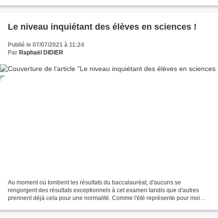
notablement... D'où cette question : où vont...
Le niveau inquiétant des élèves en sciences !
Publié le 07/07/2021 à 11:24
Par
Raphaël DIDIER
Au moment où tombent les résultats du baccalauréat, d'aucuns se
rengorgent des résultats exceptionnels à cet examen tandis que d'autres
prennent déjà cela pour une normalité. Comme l'été représente pour moi
une période d' otium , surtout après cette année...