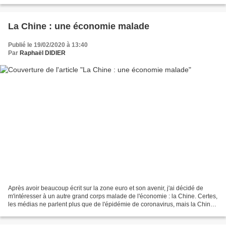
d’intérêt peuvent indéfiniment rester...
La Chine : une économie malade
Publié le 19/02/2020 à 13:40
Par
Raphaël DIDIER
Après avoir beaucoup écrit sur la zone euro et son avenir, j'ai décidé de
m'intéresser à un autre grand corps malade de l'économie : la Chine. Certes,
les médias ne parlent plus que de l'épidémie de coronavirus, mais la Chine
fait aussi face à des problèmes...