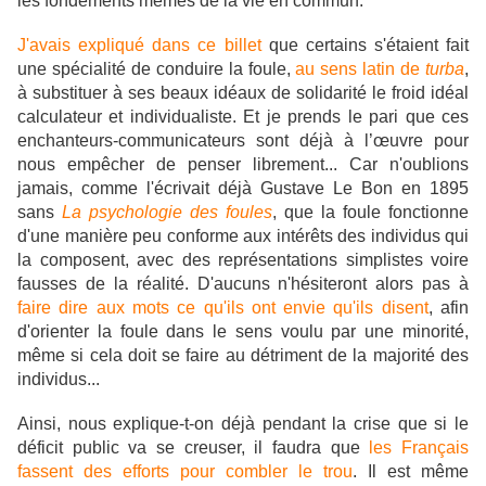
les fondements mêmes de la vie en commun.
J'avais expliqué dans ce billet
que certains s'étaient fait
une spécialité de conduire la foule,
au sens latin de
turba
,
à substituer à ses beaux idéaux de solidarité le froid idéal
calculateur et individualiste. Et je prends le pari que ces
enchanteurs-communicateurs sont déjà à l’œuvre pour
nous empêcher de penser librement... Car n'oublions
jamais, comme l'écrivait déjà Gustave Le Bon en 1895
sans
La psychologie des foules
, que la foule fonctionne
d'une manière peu conforme aux intérêts des individus qui
la composent, avec des représentations simplistes voire
fausses de la réalité. D'aucuns n'hésiteront alors pas à
faire dire aux mots ce qu'ils ont envie qu'ils disent
, afin
d'orienter la foule dans le sens voulu par une minorité,
même si cela doit se faire au détriment de la majorité des
individus...
Ainsi, nous explique-t-on déjà pendant la crise que si le
déficit public va se creuser, il faudra que
les Français
fassent des efforts pour combler le trou
. Il est même