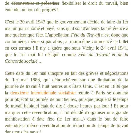
de
déconstruire et précariser
flexibiliser le droit du travail, bien
entendu au nom du progrès !
C'est le 30 avril 1947 que le gouvernement décida de faire du 1er
mai un jour chômé et payé, sans qu'il soit d'ailleurs fait référence à
une quelconque fête. L'appellation
Fête du Travail
n'est donc que
coutumière, même si par abus j'ai moi-même commencé ce billet
en ces termes ! Il n'y a guère que sous Vichy, le 24 avril 1941,
que le 1er mai fut désigné comme
Fête du Travail et de la
Concorde sociale
...
Cette date du 1er mai s'inspire en fait des grèves et négociations
du 1er mai 1886, qui débouchèrent sur une limitation de la
journée de travail à huit heures aux États-Unis. C'est en 1889 que
la
deuxième Internationale socialiste
réunie à Paris se donnera
pour objectif la journée de huit heures, puisque jusque-là le temps
de travail habituel était de dix à douze heures par jour ! Et pour
marquer cette revendication, il fut décidé d'organiser une grande
manifestation à date fixe (le 1er mai...) dans le but de faire
entendre la même revendication de réduction du temps de travail
dans tous les pays !