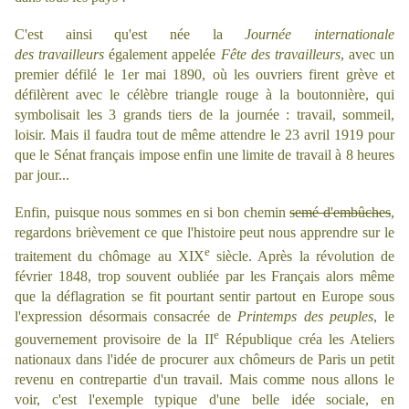
C'est ainsi qu'est née la
Journée internationale
des
travailleurs
également appelée
Fête des travailleurs
, avec un
premier défilé le 1er mai 1890, où les ouvriers firent grève et
défilèrent avec le célèbre triangle rouge à la boutonnière, qui
symbolisait les 3 grands tiers de la journée : travail, sommeil,
loisir. Mais il faudra tout de même attendre le 23 avril 1919 pour
que le Sénat français impose enfin une limite de travail à 8 heures
par jour...
Enfin, puisque nous sommes en si bon chemin
semé d'embûches
,
regardons brièvement ce que l'histoire peut nous apprendre sur le
e
traitement du chômage au XIX
siècle. Après la révolution de
février 1848, trop souvent oubliée par les Français alors même
que la déflagration se fit pourtant sentir partout en Europe sous
l'expression désormais consacrée de
Printemps des peuples
, le
e
gouvernement provisoire de la II
République créa les Ateliers
nationaux dans l'idée de procurer aux chômeurs de Paris un petit
revenu en contrepartie d'un travail. Mais comme nous allons le
voir, c'est l'exemple typique d'une belle idée sociale, en