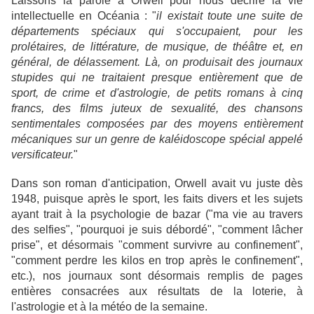
Laissons la parole à Orwell pour nous décrire la vie
intellectuelle en Océania : "
il existait toute une suite de
départements spéciaux qui s'occupaient, pour les
prolétaires, de littérature, de musique, de théâtre et, en
général, de délassement. Là, on produisait des journaux
stupides qui ne traitaient presque entièrement que de
sport, de crime et d'astrologie, de petits romans à cinq
francs, des films juteux de sexualité, des chansons
sentimentales composées par des moyens entièrement
mécaniques sur un genre de kaléidoscope spécial appelé
versificateur.
"
Dans son roman d'anticipation, Orwell avait vu juste dès
1948, puisque après le sport, les faits divers et les sujets
ayant trait à la psychologie de bazar ("ma vie au travers
des selfies", "pourquoi je suis débordé", "comment lâcher
prise", et désormais "comment survivre au confinement",
"comment perdre les kilos en trop après le confinement",
etc.), nos journaux sont désormais remplis de pages
entières consacrées aux résultats de la loterie, à
l'astrologie et à la météo de la semaine.