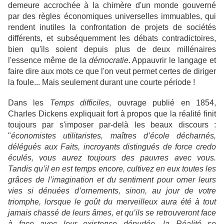
demeure accrochée à la chimère d'un monde gouverné
par des règles économiques universelles immuables, qui
rendent inutiles la confrontation de projets de sociétés
différents, et subséquemment les débats contradictoires,
bien qu'ils soient depuis plus de deux millénaires
l'essence même de la
démocratie
. Appauvrir le langage et
faire dire aux mots ce que l'on veut permet certes de diriger
la foule... Mais seulement durant une courte période !
Dans les
Temps difficiles
, ouvrage publié en 1854,
Charles Dickens expliquait fort à propos que la réalité finit
toujours par s'imposer par-delà les beaux discours :
"
économistes utilitaristes, maîtres d’école décharnés,
délégués aux Faits, incroyants distingués de force credo
éculés, vous aurez toujours des pauvres avec vous.
Tandis qu’il en est temps encore, cultivez en eux toutes les
grâces de l’imagination et du sentiment pour orner leurs
vies si dénuées d’ornements, sinon, au jour de votre
triomphe, lorsque le goût du merveilleux aura été à tout
jamais chassé de leurs âmes, et qu’ils se retrouveront face
à face avec leur existence dénudée, la Réalité se