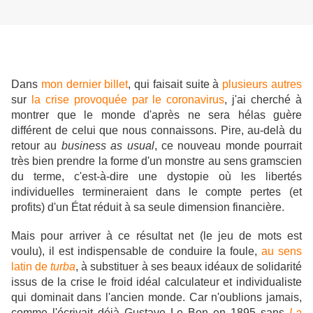
Dans
mon dernier billet
, qui faisait suite à
plusieurs autres
sur
la crise provoquée par le coronavirus
, j'ai cherché à
montrer que le monde d'après ne sera hélas guère
différent de celui que nous connaissons. Pire, au-delà du
retour au
business as usual
, ce nouveau monde pourrait
très bien prendre la forme d'un monstre au sens gramscien
du terme, c'est-à-dire une dystopie où les libertés
individuelles termineraient dans le compte pertes (et
profits) d'un État réduit à sa seule dimension financière.
Mais pour arriver à ce résultat net (le jeu de mots est
voulu), il est indispensable de conduire la foule,
au sens
latin de
turba
, à substituer à ses beaux idéaux de solidarité
issus de la crise le froid idéal calculateur et individualiste
qui dominait dans l'ancien monde. Car n'oublions jamais,
comme l'écrivait déjà Gustave Le Bon en 1895 sans
La