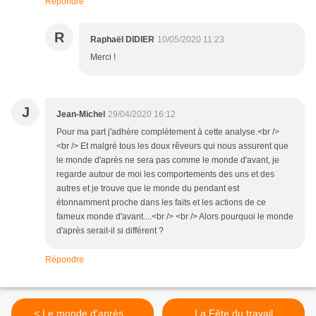
Répondre
R
Raphaël DIDIER
10/05/2020 11:23
Merci !
J
Jean-Michel
29/04/2020 16:12
Pour ma part j'adhère complètement à cette analyse.<br />
<br /> Et malgré tous les doux rêveurs qui nous assurent que
le monde d'après ne sera pas comme le monde d'avant, je
regarde autour de moi les comportements des uns et des
autres et je trouve que le monde du pendant est
étonnamment proche dans les faits et les actions de ce
fameux monde d'avant....<br /> <br /> Alors pourquoi le monde
d'après serait-il si différent ?
Répondre
< Le monde d'après...
La Fête du travail