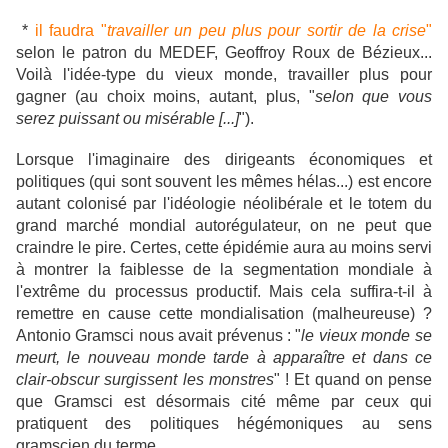
*
il faudra "
travailler un peu plus pour sortir de la crise
"
selon le patron du MEDEF, Geoffroy Roux de Bézieux...
Voilà l'idée-type du vieux monde, travailler plus pour
gagner (au choix moins, autant, plus, "
selon que vous
serez puissant ou misérable [...]
").
Lorsque l'imaginaire des dirigeants économiques et
politiques (qui sont souvent les mêmes hélas...) est encore
autant colonisé par l'idéologie néolibérale et le totem du
grand marché mondial autorégulateur, on ne peut que
craindre le pire. Certes,
cette épidémie aura au moins servi
à montrer la faiblesse de la segmentation mondiale à
l'extrême du processus productif. Mais cela suffira-t-il à
remettre en cause cette mondialisation (malheureuse) ?
Antonio Gramsci nous avait prévenus : "
le vieux monde se
meurt, le nouveau monde tarde à apparaître et dans ce
clair-obscur surgissent les monstres
" ! Et quand on pense
que Gramsci est désormais cité même par ceux qui
pratiquent des politiques hégémoniques au sens
gramscien du terme...