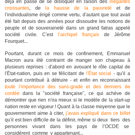
déjà en passe de se disloquer en raison des
inégalités
croissantes
, de
la hausse de la pauvreté
et de
l'individualisme érigé comme vertu, d'autant que tout avait
été fait depuis des années pour dissoudre les notions de
peuple et de souveraineté dans un grand fatras appelé
société civile. C'est
l’archipel français
de Jérôme
Fourquet...
Pourtant, durant ce mois de confinement, Emmanuel
Macron aura été contraint de manger son chapeau à
plusieurs reprises : d'abord en avouant le rôle capital de
l'État-nation, puis en se félicitant de
l'État social
- qu'il a
pourtant contribué à détruire - et enfin en reconnaissant
toute l'importance des sans-grade et des derniers de
cordée
dans la "société française", ce qui achève de
démontrer que rien n'ira mieux si le modèle de la start-up
nation reste en vigueur ! Quant à la classe moyenne que le
gouvernement aime à citer,
j'avais expliqué dans ce billet
qu'il est bien difficile de la définir, même si
deux tiers des
personnes vivant dans les pays de l’OCDE se
considèrent comme y appartenant...