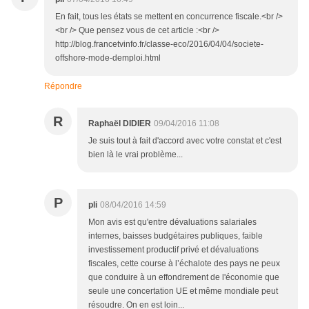
En fait, tous les états se mettent en concurrence fiscale.<br />
<br /> Que pensez vous de cet article :<br />
http://blog.francetvinfo.fr/classe-eco/2016/04/04/societe-
offshore-mode-demploi.html
Répondre
R
Raphaël DIDIER
09/04/2016 11:08
Je suis tout à fait d'accord avec votre constat et c'est
bien là le vrai problème...
P
pli
08/04/2016 14:59
Mon avis est qu'entre dévaluations salariales
internes, baisses budgétaires publiques, faible
investissement productif privé et dévaluations
fiscales, cette course à l’échalote des pays ne peux
que conduire à un effondrement de l'économie que
seule une concertation UE et même mondiale peut
résoudre. On en est loin...