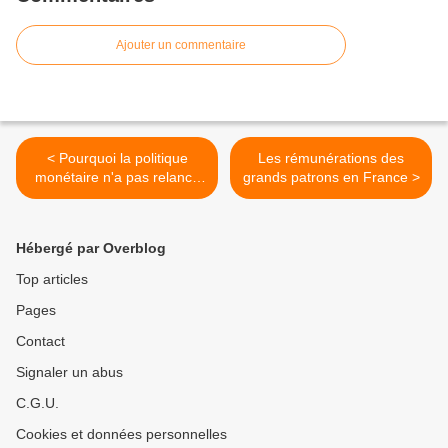
Ajouter un commentaire
< Pourquoi la politique
Les rémunérations des
monétaire n'a pas relancé
grands patrons en France >
l'économie de la zone euro
?
Hébergé par Overblog
Top articles
Pages
Contact
Signaler un abus
C.G.U.
Cookies et données personnelles