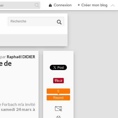
Connexion
+
Créer mon blog
 par
Raphaël DIDIER
e de
0
Repost
 Forbach m'a invité
e
samedi 24 mars à