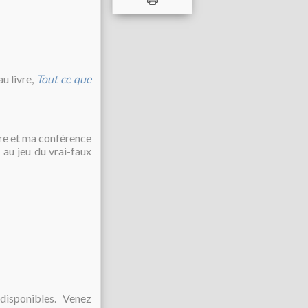
u livre,
Tout ce que
vre et ma conférence
 au jeu du vrai-faux
 disponibles. Venez