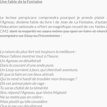
Une fable de la Fontaine
Le lecteur perspicace comprendra pourquoi je prends plaisir
l'Agneau
, dixième fable du livre I de Jean de La Fontaine, d'autan
l'éducation nationale a offert un magnifique recueil de ces fables
CM2
dont la majorité ne saura même pas quoi en faire et cherc
exemplaire sur Ebay ou Priceminister
:
La raison du plus fort est toujours la meilleure :
Nous l'allons montrer tout à l'heure.
Un Agneau se désaltérait
Dans le courant d'une onde pure.
Un Loup survient à jeun, qui cherchait aventure,
Et que la faim en ces lieux attirait.
Qui te rend si hardi de troubler mon breuvage ?
Dit cet animal plein de rage :
Tu seras châtié de ta témérité.
Sire, répond l'Agneau, que Votre Majesté
Ne se mette pas en colère ;
Mais plutôt qu'elle considère
Que je me vas désaltérant