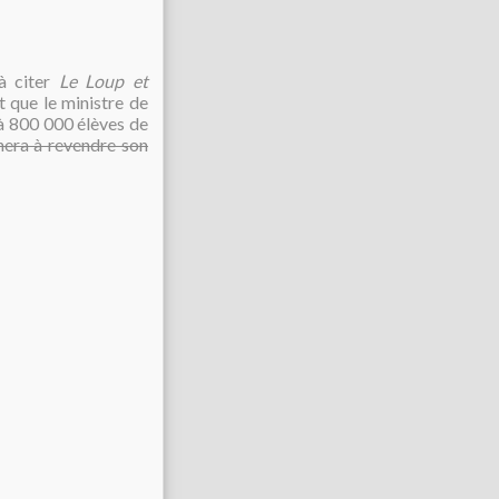
 à citer
Le Loup et
t que le ministre de
 à 800 000 élèves de
hera à revendre son