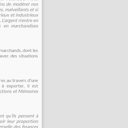
oins de modérer nos
, malveillants et si
ieux et industrieux
 L'argent n'entre en
s en marchandises
 marchands, dont les
avec des situations
es au travers d'une
à exporter, il est
uctions et Mémoires
nt qu’ils pensent à
voir leur proportion
erselle des finances