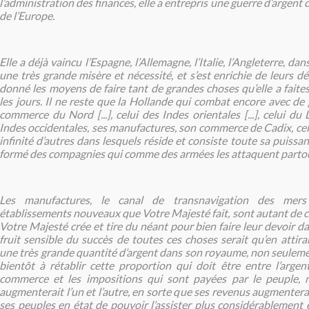
l’administration des finances, elle a entrepris une guerre d’argent 
de l’Europe.
Elle a déjà vaincu l’Espagne, l’Allemagne, l’Italie, l’Angleterre, dan
une très grande misère et nécessité, et s’est enrichie de leurs dép
donné les moyens de faire tant de grandes choses qu’elle a faites
les jours. Il ne reste que la Hollande qui combat encore avec de
commerce du Nord [...], celui des Indes orientales [...], celui du L
Indes occidentales, ses manufactures, son commerce de Cadix, cel
infinité d’autres dans lesquels réside et consiste toute sa puissa
formé des compagnies qui comme des armées les attaquent partout 
Les manufactures, le canal de transnavigation des mers
établissements nouveaux que Votre Majesté fait, sont autant de c
Votre Majesté crée et tire du néant pour bien faire leur devoir dan
fruit sensible du succès de toutes ces choses serait qu’en attir
une très grande quantité d’argent dans son royaume, non seulemen
bientôt à rétablir cette proportion qui doit être entre l’argen
commerce et les impositions qui sont payées par le peuple, 
augmenterait l’un et l’autre, en sorte que ses revenus augmenterai
ses peuples en état de pouvoir l’assister plus considérablement 