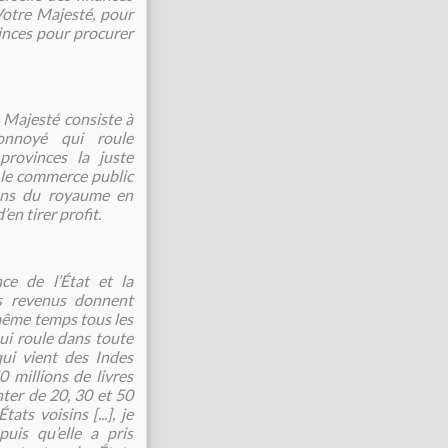
 Votre Majesté, pour
vinces pour procurer
 Majesté consiste à
nnoyé qui roule
rovinces la juste
s le commerce public
dans du royaume en
n tirer profit.
ce de l’État et la
s revenus donnent
 même temps tous les
ui roule dans toute
ui vient des Indes
0 millions de livres
nter de 20, 30 et 50
s voisins [...], je
uis qu’elle a pris