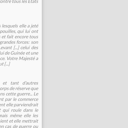
contre tous les États
s lesquels elle a jeté
ouilles, qui lui ont
 et fait encore tous
 grandes forces: son
evant [...] celui des
ui de Guinée et une
nce. Votre Majesté a
[...]
 et tant d’autres
orps de réserve que
s cette guerre... Le
ant par le commerce
t elle parviendrait
t qui roule dans le
mais même elle les
ent et elle mettrait
en cas de guerre ou