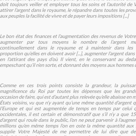
doit toujours veiller et employer tous les soins et l’autorité de
attirer l’argent dans le royaume, le répandre dans toutes les pro
aux peuples la facilité de vivre et de payer leurs impositions [...]
Le bon état des finances et l’augmentation des revenus de Votre
augmenter par tous moyens le nombre de l’argent mo
continuellement dans le royaume et à maintenir dans les p
proportion qu’elles en doivent avoir [...], augmenter l’argent dan
en l’attirant des pays d’où Il vient, en le conservant au de
empeschant qu’il n’en sorte, et donnant des moyens aux hommes d’e
Comme en ces trois points consiste la grandeur, la puissan
magnificence du Roi par toutes les dépenses que les grand
occasion de faire, qui est d’autant plus relevée qu’elle abaisse en
États voisins, vu que n’y ayant qu’une même quantité d’argent q
l’Europe et qui est augmentée de temps en temps par celui q
occidentales, il est certain et démonstratif que s’il n’y a que 15
d’argent qui roule dans le public, l’on ne peut parvenir à l’augme
millions qu’en même temps l’on en oste la même quantité aux État
supplie Votre Majesté de me permettre de lui dire que dep