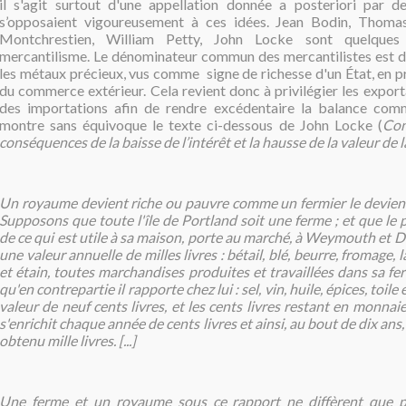
il s'agit surtout d'une appellation donnée a posteriori par 
s’opposaient vigoureusement à ces idées. Jean Bodin, Thom
Montchrestien, William Petty, John Locke sont quelque
mercantilisme. Le dénominateur commun des mercantilistes est d
les métaux précieux, vus comme signe de richesse d'un État, en 
du commerce extérieur. Cela revient donc à privilégier les expor
des importations afin de rendre excédentaire la balance com
montre sans équivoque le texte ci-dessous de John Locke (
Con
conséquences de la baisse de l’intérêt et la hausse de la valeur de
Un royaume devient riche ou pauvre comme un fermier le devient
Supposons que toute l'île de Portland soit une ferme ; et que le p
de ce qui est utile à sa maison, porte au marché, à Weymouth et Do
une valeur annuelle de milles livres : bétail, blé, beurre, fromage,
et étain, toutes marchandises produites et travaillées dans sa fe
qu'en contrepartie il rapporte chez lui : sel, vin, huile, épices, toile
valeur de neuf cents livres, et les cents livres restant en monnaie.
s'enrichit chaque année de cents livres et ainsi, au bout de dix ans, i
obtenu mille livres. [...]
Une ferme et un royaume sous ce rapport ne diffèrent que p