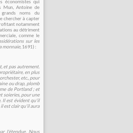
des économistes qui
as Mun, Antoine de
s grands noms du
e chercher à capter
profitant notamment
tations au détriment
merciale, comme le
sidérations sur les
 la monnaie
, 1691) :
, et pas autrement.
ropriétaire, en plus
rchester, etc., pour
 laine ou drap, plomb
rme de Portland ; et
 et soieries, pour une
 Il est évident qu'il
l est clair qu'il aura
ar l'étendue. Nous