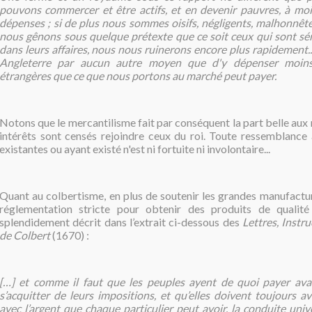
pouvons commercer et être actifs, et en devenir pauvres, à m
dépenses ; si de plus nous sommes oisifs, négligents, malhonnêtes
nous gênons sous quelque prétexte que ce soit ceux qui sont sér
dans leurs affaires, nous nous ruinerons encore plus rapidement...
Angleterre par aucun autre moyen que d'y dépenser moin
étrangères que ce que nous portons au marché peut payer.
Notons que le mercantilisme fait par conséquent la part belle aux
intérêts sont censés rejoindre ceux du roi. Toute ressemblance 
existantes ou ayant existé n'est ni fortuite ni involontaire...
Quant au colbertisme, en plus de soutenir les grandes manufactur
réglementation stricte pour obtenir des produits de qualité 
splendidement décrit dans l’extrait ci-dessous des
Lettres, Instr
de Colbert
(1670) :
[…] et comme il faut que les peuples ayent de quoi payer ava
s’acquitter de leurs impositions, et qu’elles doivent toujours a
avec l’argent que chaque particulier peut avoir, la conduite univ