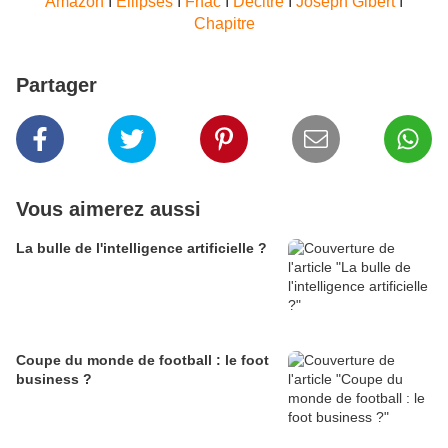
Amazon
I
Ellipses
I
Fnac
I
Decitre
I
Joseph Gibert
I
Chapitre
Partager
Vous aimerez aussi
La bulle de l'intelligence artificielle ?
Coupe du monde de football : le foot
business ?