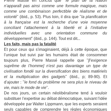
Pierre Massé en conclut que "
le plan de la Nation
n'apparaît pas ainsi comme une formule magique, mais
comme une combinaison perfectible de réalisme et de
volonté
" (ibid., p. 53). Plus loin, il dira que "
la planification
à la française est la recherche d'une voie moyenne
conciliant l'attachement à la liberté et à l'initiative
individuelles avec une orientation commune du
développement
" (ibid., p. 144). Tout est dit...
Les faits, mais pas la fatalité
Et pour ceux qui s'imaginaient, déjà à cette époque, que
l'unique but suivi par les humains était de consommer
toujours plus, Pierre Massé rappelle que "
[l'exigence
suprême de l'homme] n'est pas davantage un type de
civilisation fondé sur la diversification des biens matériels
et la multiplication des gadgets
" (ibid., p; 89-90). Et
d'ajouter : "
le fond du problème ne sera plus le niveau de
vie, mais le mode de vie
".
De nos jours, un certain néolibéralisme tend à vouloir
substituer l'expertise au débat démocratique, suivant l'idée
développée par Walter Lippmann, que les experts seraient
seuls capables de comprendre les règles économiques