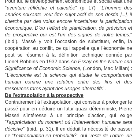
Pour lui, le développement économique et social était une
"
aventure réfléchie et calculée
" (p. 17). "
L'homme des
années soixante veut être sujet actif de son destin [...], il
cherche par des voies encore incertaines la participation
économique. D'où l'effort de planification, de prévision et
de prospective qui est l'un des signes de notre temps.
"
(ibid.). Massé y voit l'occasion de substituer, enfin, la
coopération au conflit, ce qui rappelle que l'économie ne
peut se résumer à la définition technique donnée par
Lionel Robbins en 1932 dans
An Essay on the Nature and
Significance of Economic Science
, (London, Mac Millan) :
"
L’économie est la science qui étudie le comportement
humain comme une relation entre des fins et des
ressources rares ayant des usages alternatifs
".
De l'extrapolation à la prospective
Contrairement à l'extrapolation, qui consiste à prolonger le
passé pour en déduire un futur quasi déterministe, Pierre
Massé s'intéresse à un principe d'action, qui exige
"
l'appréciation du moment où l'intervention humaine sera
décisive
" (ibid., p. 31). Il en déduit la nécessité de passer
de "
l'extrapolation en probabilité
", qui "
reste de l'ordre de