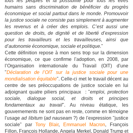
tous les peuples et la possibilité pour tous les êtres
humains sans discrimination de bénéficier du progrès
économique et social partout dans le monde. Promouvoir
la justice sociale ne consiste pas simplement à augmenter
les revenus et à créer des emplois. C’est aussi une
question de droits, de dignité et de liberté d’expression
pour les travailleurs et les travailleuses, ainsi que
d’autonomie économique, sociale et politique.
"
Cette définition repose à mon sens trop sur la dimension
économique, ce que confirme l'adoption, en 2008, par
l’Organisation internationale du Travail (OIT) d'une
"
Déclaration de l’OIT sur la justice sociale pour une
mondialisation équitable
". Celle-ci met le travail décent au
centre de ses préoccupations de justice sociale en lui
adjoignant quatre piliers principaux : "
emploi, protection
sociale, dialogue social, et droits et principes
fondamentaux au travail
". Au niveau étatique, les
gouvernements ne sont pas en reste, comme en témoigne
l'usage
ad libitum
(
ad nauseam
?) de l'expression "justice
sociale" par
Tony Blair
,
Emmanuel Macron
, François
Fillon, François Hollande, Angela Merkel, Donald Trump et