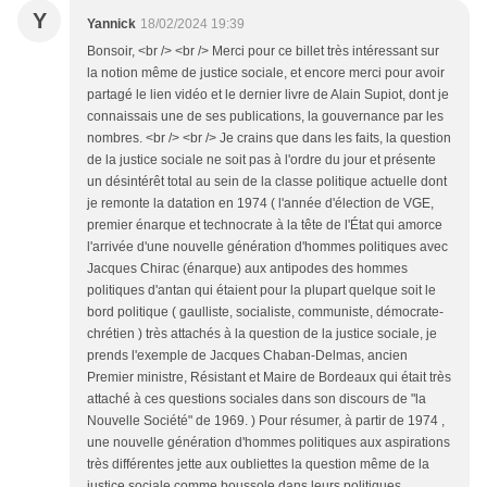
Y
Yannick
18/02/2024 19:39
Bonsoir, <br /> <br /> Merci pour ce billet très intéressant sur
la notion même de justice sociale, et encore merci pour avoir
partagé le lien vidéo et le dernier livre de Alain Supiot, dont je
connaissais une de ses publications, la gouvernance par les
nombres. <br /> <br /> Je crains que dans les faits, la question
de la justice sociale ne soit pas à l'ordre du jour et présente
un désintérêt total au sein de la classe politique actuelle dont
je remonte la datation en 1974 ( l'année d'élection de VGE,
premier énarque et technocrate à la tête de l'État qui amorce
l'arrivée d'une nouvelle génération d'hommes politiques avec
Jacques Chirac (énarque) aux antipodes des hommes
politiques d'antan qui étaient pour la plupart quelque soit le
bord politique ( gaulliste, socialiste, communiste, démocrate-
chrétien ) très attachés à la question de la justice sociale, je
prends l'exemple de Jacques Chaban-Delmas, ancien
Premier ministre, Résistant et Maire de Bordeaux qui était très
attaché à ces questions sociales dans son discours de "la
Nouvelle Société" de 1969. ) Pour résumer, à partir de 1974 ,
une nouvelle génération d'hommes politiques aux aspirations
très différentes jette aux oubliettes la question même de la
justice sociale comme boussole dans leurs politiques