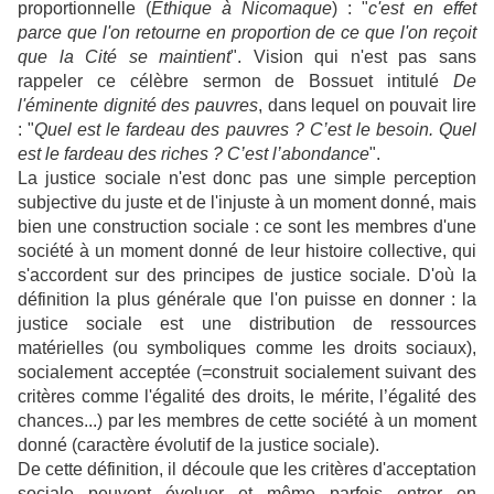
proportionnelle (
Éthique à Nicomaque
) : "
c'est en effet
parce que l'on retourne en proportion de ce que l'on reçoit
que la Cité se maintient
". Vision qui n'est pas sans
rappeler ce célèbre sermon de Bossuet intitulé
De
l'éminente dignité des pauvres
, dans lequel on pouvait lire
: "
Quel est le fardeau des pauvres ? C’est le besoin. Quel
est le fardeau des riches ? C’est l’abondance
".
La justice sociale n'est donc pas une simple perception
subjective du juste et de l'injuste à un moment donné, mais
bien une construction sociale : ce sont les membres d'une
société à un moment donné de leur histoire collective, qui
s'accordent sur des principes de justice sociale. D'où la
définition la plus générale que l'on puisse en donner : la
justice sociale est une distribution de ressources
matérielles (ou symboliques comme les droits sociaux),
socialement acceptée (=construit socialement suivant des
critères comme l'égalité des droits, le mérite, l’égalité des
chances...) par les membres de cette société à un moment
donné (caractère évolutif de la justice sociale).
De cette définition, il découle que les critères d'acceptation
sociale peuvent évoluer et même parfois entrer en