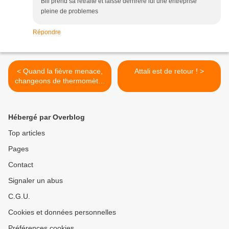
Bill prend sa retraite et laisse derrirere lui une entreprise
pleine de problemes
Répondre
< Quand la fièvre menace,
Attali est de retour ! >
changeons de thermomètre
!
Hébergé par Overblog
Top articles
Pages
Contact
Signaler un abus
C.G.U.
Cookies et données personnelles
Préférences cookies