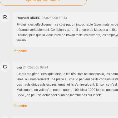
Ajouter un commentaire
R
Raphaël DIDIER
25/02/2008 10:43
@ gigi : c'est effectivement ce côté patron intouchable (avec matelas de
dérange véritablement. Combien y aura-t-il encore de Messier à la tête
D'autant plus que la vraie force de travail reste les ouvriers, les emplo
terrain.
Répondre
G
gigi
24/02/2008 09:24
Ce qui me gène, c'est que lorsque les résultats ne sont pas là, les patr
virés, ou alors trouvent une place au chaud par leur petits copains rest
des hauts dirigeants est très fermé, et ils s'entre-aident. En soi, ce n'e
Mais quand on voit qu'un patron gagne 100 fois à 1000 fois ce que
BASE, on peut se demander si on ne marche pas sur la tête.
Répondre