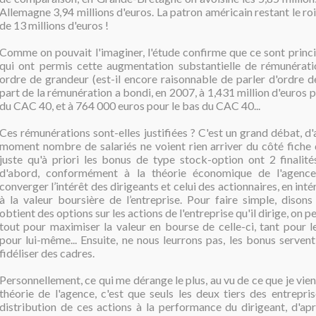
Allemagne 3,94 millions d'euros. La patron américain restant le roi
de 13 millions d'euros !
Comme on pouvait l'imaginer, l'étude confirme que ce sont princ
qui ont permis cette augmentation substantielle de rémunérat
ordre de grandeur (est-il encore raisonnable de parler d'ordre d
part de la rémunération a bondi, en 2007, à 1,431 million d'euros 
du CAC 40, et à 764 000 euros pour le bas du CAC 40...
Ces rémunérations sont-elles justifiées ? C'est un grand débat, d'
moment nombre de salariés ne voient rien arriver du côté fiche
juste qu'à priori les bonus de type stock-option ont 2 finalités
d'abord, conformément à la théorie économique de l'agence
converger l’intérêt des dirigeants et celui des actionnaires, en int
à la valeur boursière de l’entreprise. Pour faire simple, disons
obtient des options sur les actions de l'entreprise qu'il dirige, on p
tout pour maximiser la valeur en bourse de celle-ci, tant pour l
pour lui-même... Ensuite, ne nous leurrons pas, les bonus servent 
fidéliser des cadres.
Personnellement, ce qui me dérange le plus, au vu de ce que je vien
théorie de l'agence, c'est que seuls les deux tiers des entrepri
distribution de ces actions à la performance du dirigeant, d'apr