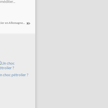
méditer...
cier en Allemagne...
n choc pétrolier ?