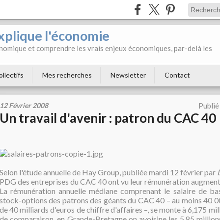
xplique l'économie
onomique et comprendre les vrais enjeux économiques, par-delà les
ollectifs
Mes recherches
Newsletter
Contact
12 Février 2008
Publié
Un travail d'avenir : patron du CAC 40 
Selon l'étude annuelle de Hay Group, publiée mardi 12 février par
PDG des entreprises du CAC 40 ont vu leur rémunération augment
La rémunération annuelle médiane comprenant le salaire de bas
stock-options des patrons des géants du CAC 40 – au moins 40 0
de 40 milliards d'euros de chiffre d'affaires –, se monte à 6,175 mill
de comparaison, en Grande-Bretagne on avoisine les 5,85 million