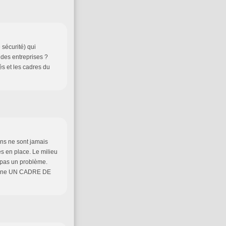
 sécurité) qui
 des entreprises ?
yés et les cadres du
ons ne sont jamais
és en place. Le milieu
st pas un problème.
 gagne UN CADRE DE