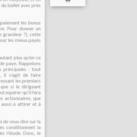
 du ballet avec près
ipalement les bonus
ion. Pour donner un
e grandeur ?), cette
pour les mieux payés
autant plus qu'en ce
 de paye. Rappelons
 principales : tout
, i
l s’agit de faire
éressant les premiers
 que si le dirigeant
eut espérer qu'il fera
es actionnaires, que
aussi à attirer et à
s de vous dire sur la
ses conditionnent la
ès l'étude. Donc, le