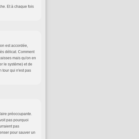
he. Et à chaque fois
on est accordée,
très délicat. Comment
 caisses mais qu'on en
er le système) et de
 tour qui n'est pas
affaire préoccupante.
voit pas pourquoi
urraient pas
enser pour sauver un