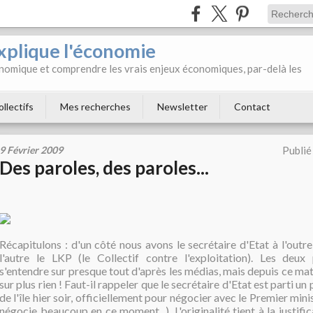
xplique l'économie
onomique et comprendre les vrais enjeux économiques, par-delà les
ollectifs
Mes recherches
Newsletter
Contact
9 Février 2009
Publié
Des paroles, des paroles...
Récapitulons : d'un côté nous avons le secrétaire d'Etat à l'outr
l'autre le LKP (le Collectif contre l'exploitation). Les deux
s'entendre sur presque tout d'après les médias, mais depuis ce mati
sur plus rien ! Faut-il rappeler que le secrétaire d'Etat est parti 
de l'île hier soir, officiellement pour négocier avec le Premier mi
négocie beaucoup en ce moment...). L'originalité tient à la justifi