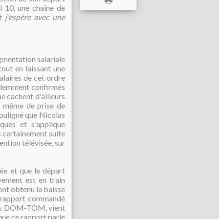
l 10, une chaîne de
et j'espère avec une
gmentation salariale
tout en laissant une
alaires de cet ordre
videmment confirmés
e cachent d'ailleurs
le même de prise de
souligné que Nicolas
ques et s'applique
s certainement suite
ention télévisée, sur
uée et que le départ
vement est en train
 ont obtenu la baisse
un rapport commandé
s les DOM-TOM, vient
que ce rapport parle