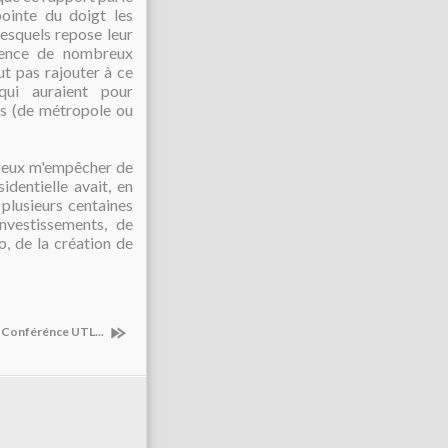
ointe du doigt les
 lesquels repose leur
sence de nombreux
ut pas rajouter à ce
qui auraient pour
is (de métropole ou
 peux m'empêcher de
identielle avait, en
plusieurs centaines
investissements, de
, de la création de
Conférénce UTL...