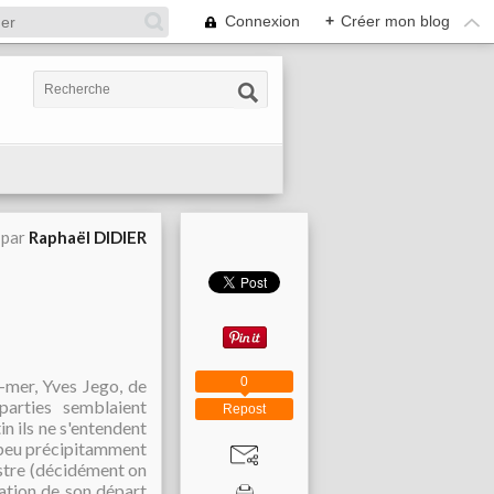
Connexion
+
Créer mon blog
 par
Raphaël DIDIER
0
e-mer, Yves Jego, de
 parties semblaient
Repost
n ils ne s'entendent
un peu précipitamment
nistre (décidément on
cation de son départ