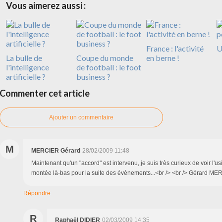
Vous aimerez aussi :
France : l'activité
U
La bulle de
Coupe du monde
en berne !
l'intelligence
de football : le foot
artificielle ?
business ?
Commenter cet article
Ajouter un commentaire
M
MERCIER Gérard
28/02/2009 11:48
Maintenant qu'un "accord" est intervenu, je suis très curieux de voir l'us
montée là-bas pour la suite des évènements...<br /> <br /> Gérard M
Répondre
R
Raphaël DIDIER
02/03/2009 14:35