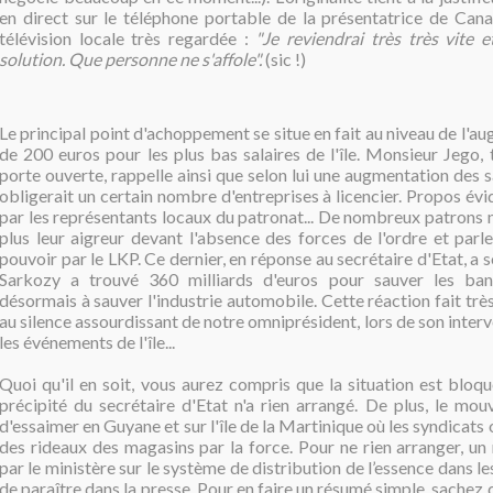
en direct sur le téléphone portable de la présentatrice de Cana
télévision locale très regardée :
"Je reviendrai très très vite 
solution. Que personne ne s'affole".
(sic !)
Le principal point d'achoppement se situe en fait au niveau de l'au
de 200 euros pour les plus bas salaires de l'île. Monsieur Jego, 
porte ouverte, rappelle ainsi que selon lui une augmentation des s
obligerait un certain nombre d'entreprises à licencier. Propos é
par les représentants locaux du patronat... De nombreux patrons n
plus leur aigreur devant l'absence des forces de l'ordre et par
pouvoir par le LKP. Ce dernier, en réponse au secrétaire d'Etat, a 
Sarkozy a trouvé 360 milliards d'euros pour sauver les ban
désormais à sauver l'industrie automobile. Cette réaction fait trè
au silence assourdissant de notre omniprésident, lors de son interv
les événements de l'île...
Quoi qu'il en soit, vous aurez compris que la situation est bloq
précipité du secrétaire d'Etat n'a rien arrangé. De plus, le mou
d'essaimer en Guyane et sur l'île de la Martinique où les syndicats
des rideaux des magasins par la force. Pour ne rien arranger, 
par le ministère sur le système de distribution de l’essence dan
de paraître dans la presse. Pour en faire un résumé simple, sachez 