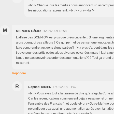
<br /> Chaque jour les médias nous annoncent un accord proc
les négociations reprennent...<br /> <br /> <br />
M
MERCIER Gérard
16/02/2009 18:58
L'affaire des DOM-TOM est plus que préoccupante... Si une augmentati
alors pourquoi pas ailleurs ? Ce qui permet de penser que tout ça est 
faire comprendre aux gens d'une part qu'il n'y a plus d'argent dans les
trouve pour des prêts et des aides diverses et variées (mais il faut sauv
l'autre ne pas pouvoir accorder des augmentations??? Tout ça prend un
rassurant..
Répondre
R
Raphaël DIDIER
17/02/2009 11:42
<br /> Vous avez tout à fait raison de dire qu'il s'agit là d'une 
Car les revendications commencent déjà a essaimer et on ne 
l'ensemble des Français (métropole et<br /> Outre-Mer) ne po
revendiquer eux-aussi une augmentation après avoir tant dép
système financier moribond.<br /> <br /> <br />