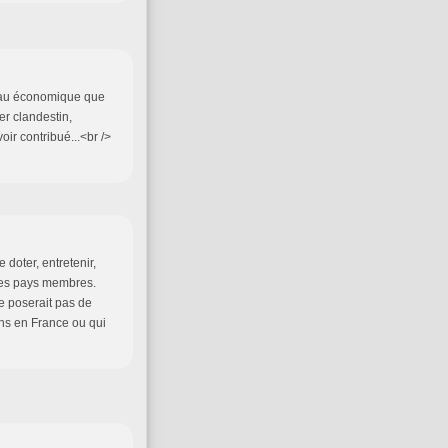
veau économique que
r clandestin,
oir contribué...<br />
doter, entretenir,
 les pays membres.
e poserait pas de
ns en France ou qui