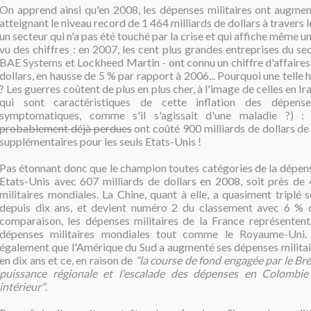
On apprend ainsi qu'en 2008, les dépenses militaires ont augmen
atteignant le niveau record de 1 464 milliards de dollars à travers
un secteur qui n'a pas été touché par la crise et qui affiche même u
vu des chiffres : en 2007, les cent plus grandes entreprises du se
BAE Systems et Lockheed Martin - ont connu un chiffre d'affaires
dollars, en hausse de 5 % par rapport à 2006... Pourquoi une telle
? Les guerres coûtent de plus en plus cher, à l'image de celles en I
qui sont caractéristiques de cette inflation des dépenses
symptomatiques, comme s'il s'agissait d'une maladie ?) :
probablement déjà perdues
ont coûté 900 milliards de dollars de
supplémentaires pour les seuls Etats-Unis !
Pas étonnant donc que le champion toutes catégories de la dépense
Etats-Unis avec 607 milliards de dollars en 2008, soit près d
militaires mondiales. La Chine, quant à elle, a quasiment triplé 
depuis dix ans, et devient numéro 2 du classement avec 6 % d
comparaison, les dépenses militaires de la France représenten
dépenses militaires mondiales tout comme le Royaume-Uni. 
également que l'Amérique du Sud a augmenté ses dépenses militai
en dix ans et ce, en raison de
"la course de fond engagée par le Brés
puissance régionale et l'escalade des dépenses en Colombie 
intérieur"
.