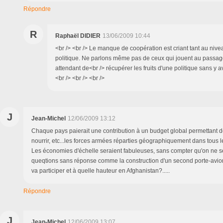
Répondre
R
Raphaël DIDIER
13/06/2009 10:44
<br /> <br /> Le manque de coopération est criant tant au ni
politique. Ne parlons même pas de ceux qui jouent au passage
attendant de<br /> récupérer les fruits d'une politique sans y av
<br /> <br /> <br />
J
Jean-Michel
12/06/2009 13:12
Chaque pays paierait une contribution à un budget global permettant de 
nourrir, etc...les forces armées réparties géographiquement dans tous
Les économies d'échelle seraient fabuleuses, sans compter qu'on ne s
queqtions sans réponse comme la construction d'un second porte-avio
va participer et à quelle hauteur en Afghanistan?.....
Répondre
J
Jean-Michel
12/06/2009 13:07