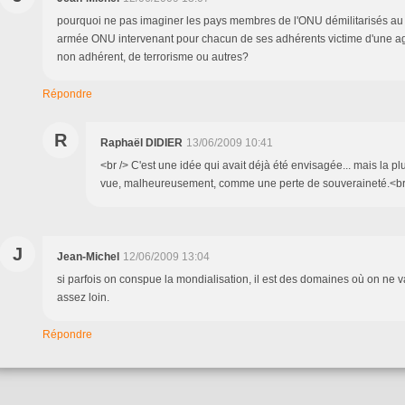
pourquoi ne pas imaginer les pays membres de l'ONU démilitarisés au 
armée ONU intervenant pour chacun de ses adhérents victime d'une ag
non adhérent, de terrorisme ou autres?
Répondre
R
Raphaël DIDIER
13/06/2009 10:41
<br /> C'est une idée qui avait déjà été envisagée... mais la pl
vue, malheureusement, comme une perte de souveraineté.<br /
J
Jean-Michel
12/06/2009 13:04
si parfois on conspue la mondialisation, il est des domaines où on ne
assez loin.
Répondre