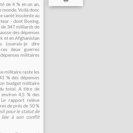
té de 4 % en un an,
 le monde. Voilà donc
ne santé insolente au
cteur - dont Boeing,
 de 347 milliards de
 hausse des dépenses
rak et en Afghanistan
 (oserais-je dire
 ces deux guerres
 dépenses militaires
 militaire reste les
e 41 % des dépenses
son budget militaire
u total. A titre de
t environ 4,5 % des
Le rapport relève
res de près de 50 %
il pour le statut de
liée à son conflit