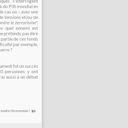
iques s'interrogent
 % du PIB mondial en
le cas où -, avec une
de tensions et/ou de
ntre le terrorisme
".
rte quel ennemi est
 ne prétends pas être
e partie de ces fonds
ficulté par exemple.
uerre ?
samedi fut un succès
50 personnes y ont
erai aussi à un débat
rendre l'économie !