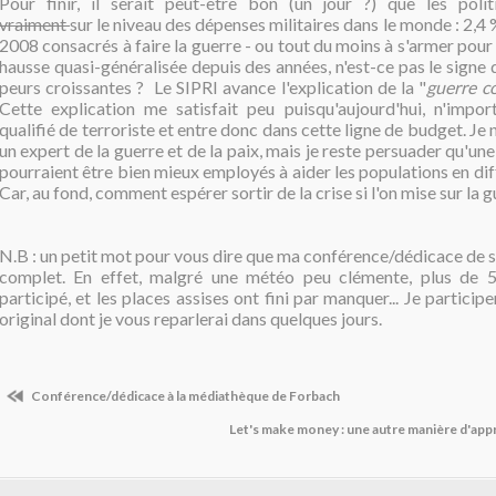
Pour finir, il serait peut-être bon (un jour ?) que les polit
vraiment
sur le niveau des dépenses militaires dans le monde : 2,4
2008 consacrés à faire la guerre - ou tout du moins à s'armer pour 
hausse quasi-généralisée depuis des années, n'est-ce pas le signe 
peurs croissantes ? Le SIPRI avance l'explication de la "
guerre co
Cette explication me satisfait peu puisqu'aujourd'hui, n'impo
qualifié de terroriste et entre donc dans cette ligne de budget. Je
un expert de la guerre et de la paix, mais je reste persuader qu'un
pourraient être bien mieux employés à aider les populations en dif
Car, au fond, comment espérer sortir de la crise si l'on mise sur la g
N.B : un petit mot pour vous dire que ma conférence/dédicace de 
complet. En effet, malgré une météo peu clémente, plus de 
participé, et les places assises ont fini par manquer... Je particip
original dont je vous reparlerai dans quelques jours.
Conférence/dédicace à la médiathèque de Forbach
Let's make money : une autre manière d'app