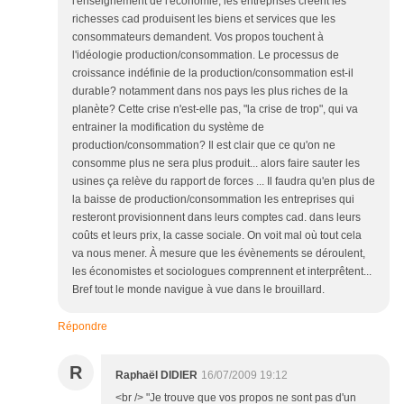
l'enseignement de l'économie; les entreprises créent les
richesses cad produisent les biens et services que les
consommateurs demandent. Vos propos touchent à
l'idéologie production/consommation. Le processus de
croissance indéfinie de la production/consommation est-il
durable? notamment dans nos pays les plus riches de la
planète? Cette crise n'est-elle pas, "la crise de trop", qui va
entrainer la modification du système de
production/consommation? Il est clair que ce qu'on ne
consomme plus ne sera plus produit... alors faire sauter les
usines ça relève du rapport de forces ... Il faudra qu'en plus de
la baisse de production/consommation les entreprises qui
resteront provisionnent dans leurs comptes cad. dans leurs
coûts et leurs prix, la casse sociale. On voit mal où tout cela
va nous mener. À mesure que les évènements se déroulent,
les économistes et sociologues comprennent et interprêtent...
Bref tout le monde navigue à vue dans le brouillard.
Répondre
R
Raphaël DIDIER
16/07/2009 19:12
<br /> "Je trouve que vos propos ne sont pas d'un