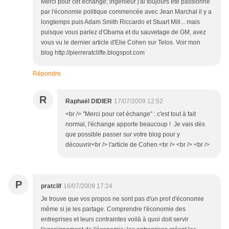
Merci pour cet échange; ingénieur j'ai toujours été passionné
par l'économie politique commencée avec Jean Marchal il y a
longtemps puis Adam Smith Riccardo et Stuart Mill... mais
puisque vous parlez d'Obama et du sauvetage de GM, avez
vous vu le dernier article d'Elie Cohen sur Telos. Voir mon
blog http://pierreratcliffe.blogspot.com
Répondre
R
Raphaël DIDIER
17/07/2009 12:52
<br /> "Merci pour cet échange" : c'est tout à fait
normal, l'échange apporte beaucoup ! Je vais dès
que possible passer sur votre blog pour y
découvrir<br /> l'article de Cohen.<br /> <br /> <br />
P
pratclif
16/07/2009 17:24
Je trouve que vos propos ne sont pas d'un prof d'économie
même si je les partage. Comprendre l'économie des
entreprises et leurs contraintes voilà à quoi doit servir