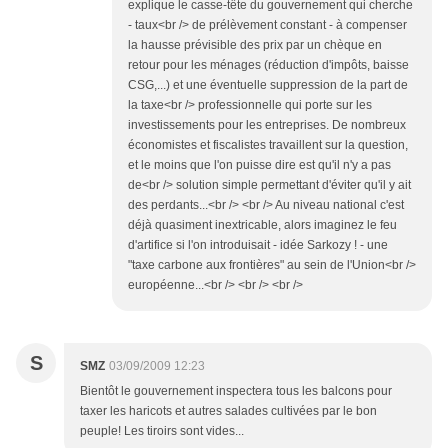
explique le casse-tête du gouvernement qui cherche
- taux<br /> de prélèvement constant - à compenser
la hausse prévisible des prix par un chèque en
retour pour les ménages (réduction d'impôts, baisse
CSG,...) et une éventuelle suppression de la part de
la taxe<br /> professionnelle qui porte sur les
investissements pour les entreprises. De nombreux
économistes et fiscalistes travaillent sur la question,
et le moins que l'on puisse dire est qu'il n'y a pas
de<br /> solution simple permettant d'éviter qu'il y ait
des perdants...<br /> <br /> Au niveau national c'est
déjà quasiment inextricable, alors imaginez le feu
d'artifice si l'on introduisait - idée Sarkozy ! - une
"taxe carbone aux frontières" au sein de l'Union<br />
européenne...<br /> <br /> <br />
S
SMZ
03/09/2009 12:23
Bientôt le gouvernement inspectera tous les balcons pour
taxer les haricots et autres salades cultivées par le bon
peuple! Les tiroirs sont vides...