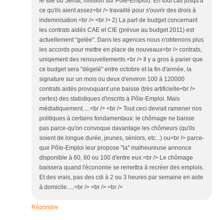
le site du Sénat, mission sur Pôle-Emploi). En tout cas jusqu'à
ce qu'ils aient assez<br /> travaillé pour s'ouvrir des drois à
indemnisation.<br /> <br /> 2) La part de budget concernant
les contrats aidés CAE et CIE (prévue au budget 2011) est
actuellement "gelée". Dans les agences nous n'obtenons plus
les accords pour mettre en place de nouveaux<br /> contrats,
uniqement des renouvellements.<br /> Il y a gros à parier que
ce budget sera "dégelé" entre octobre et la fin d'année, la
signature sur un mois ou deux d'environ 100 à 120000
contrats aidés provoquant une baisse (très artificielle<br />
certes) des statistiques d'inscrits à Pôle-Emploi. Mais
médiatiquement.....<br /> <br /> Tout ceci devrait ramener nos
politiques à certains fondamentaux: le chômage ne baisse
pas parce-qu'on convoque davantage les chômeurs (qu'ils
soient de longue durée, jeunes, séniors, etc...) ou<br /> parce-
que Pôle-Emploi leur propose "la" malheureuse annonce
disponible à 60, 80 ou 100 d'entre eux.<br /> Le chômage
baissera quand l'économie se remettra à recréer des emplois.
Et des vrais, pas des cdi à 2 ou 3 heures par semaine en aide
à domicile.....<br /> <br /> <br />
Répondre