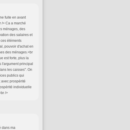
une fuite en avant
br /> Ca a marché
des ménages, des
vation des salaires et
e ces éléments
l, pouvoir d'achat en
enses des ménages.<br
 est forte, plus la
 l'argument principal
 dans les caisses". On
ices publics qui
 avec prospérité
spérité individuelle
<br />
té dans ma