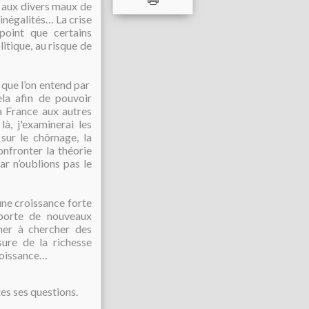
 aux divers maux de
 inégalités… La crise
point que certains
itique, au risque de
 que l’on entend par
ela afin de pouvoir
a France aux autres
à, j'examinerai les
 sur le chômage, la
onfronter la théorie
ar n’oublions pas le
d’une croissance forte
porte de nouveaux
ner à chercher des
sure de la richesse
roissance
…
tes ses questions.