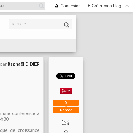
Connexion
+
Créer mon blog
 par
Raphaël DIDIER
0
Repost
i une conférence à
6h30.
ique de croissance