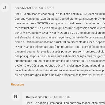
J
Jean-Michel
13/11/2009 10:52
<br /> La croissance économique à tout crin est un leurre, c'est en fait 
éperdue vers un horizon qui ne fait que s'éloigner sans cesse.<br /> <
dans les années 50/60/70, car il y avait un réel besoin d'équipement 
reconstructions et un plein emploi qui assurait progression sociale, élé
du<br /> niveau de vie.<br /> <br /> Depuis il y eu une déconnection d
entraînant laminage des classes moyennes, panne de l'ascenceur socia
berne du fait notamment d'une structuration différente des<br /> dép
/> <br /> On est désormais face à un paradoxe: plus l'activité économique
pauvreté augmente, plus les laissés pour compte sont nombreux et plus
des politiques pour ne<br /> rien faire est de dire "il n'y a plus d'argent
supprime des tribunaux, des maternités, des postes, tout un tas de serv
avaient été créés à une époque où<br /> croissance économique rimait
collective.<br /> <br /> Désormais croissance économique rime avec pro
ou de petits groupes, mais plus avec prospérité collective.<br /> <br /> 
Répondre
R
Raphaël DIDIER
14/11/2009 10:09
<br /> Je parlais justement du lien entre croissance et pauvre