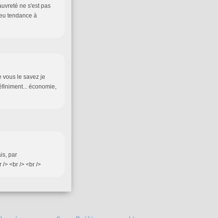
uvreté ne s'est pas
 eu tendance à
e vous le savez je
éfiniment... économie,
is, par
/> <br /> <br />