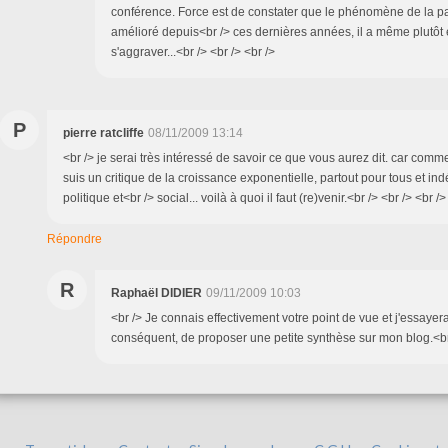
conférence. Force est de constater que le phénomène de la pa
amélioré depuis<br /> ces dernières années, il a même plutôt
s'aggraver...<br /> <br /> <br />
P
pierre ratcliffe
08/11/2009 13:14
<br /> je serai très intéressé de savoir ce que vous aurez dit. car comm
suis un critique de la croissance exponentielle, partout pour tous et ind
politique et<br /> social... voilà à quoi il faut (re)venir.<br /> <br /> <br />
Répondre
R
Raphaël DIDIER
09/11/2009 10:03
<br /> Je connais effectivement votre point de vue et j'essayera
conséquent, de proposer une petite synthèse sur mon blog.<br 