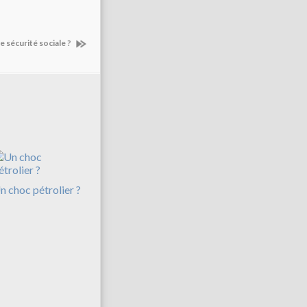
e sécurité sociale ?
n choc pétrolier ?