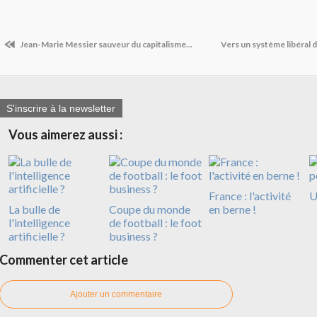
Jean-Marie Messier sauveur du capitalisme...
Vers un système libéral d
S'inscrire à la newsletter
Vous aimerez aussi :
France : l'activité
U
La bulle de
Coupe du monde
en berne !
l'intelligence
de football : le foot
artificielle ?
business ?
Commenter cet article
Ajouter un commentaire