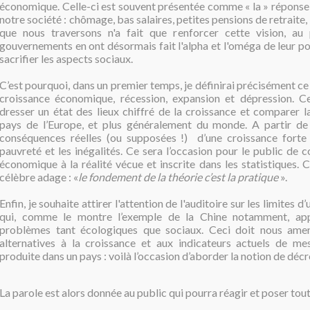
économique. Celle-ci est souvent présentée comme « la » réponse
notre société : chômage, bas salaires, petites pensions de retraite,
que nous traversons n'a fait que renforcer cette vision, au 
gouvernements en ont désormais fait l'alpha et l'oméga de leur pol
sacrifier les aspects sociaux.
C’est pourquoi, dans un premier temps, je définirai précisément ce
croissance économique, récession, expansion et dépression. C
dresser un état des lieux chiffré de la croissance et comparer l
pays de l’Europe, et plus généralement du monde. A partir de l
conséquences réelles (ou supposées !) d’une croissance forte
pauvreté et les inégalités. Ce sera l’occasion pour le public de c
économique à la réalité vécue et inscrite dans les statistiques. C
célèbre adage : «
le fondement de la théorie c’est la pratique
».
Enfin, je souhaite attirer l'attention de l'auditoire sur les limites 
qui, comme le montre l’exemple de la Chine notamment, ap
problèmes tant écologiques que sociaux. Ceci doit nous ame
alternatives à la croissance et aux indicateurs actuels de me
produite dans un pays : voilà l’occasion d’aborder la notion de déc
La parole est alors donnée au public qui pourra réagir et poser tou