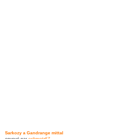
Sarkozy a Gandrange mittal
envoyé par
erikmetz57
. -